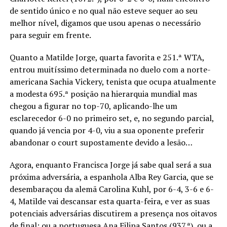
de sentido único e no qual não esteve sequer ao seu
melhor nível, digamos que usou apenas o necessário
para seguir em frente.
Quanto a Matilde Jorge, quarta favorita e 251.ª WTA,
entrou muitíssimo determinada no duelo com a norte-
americana Sachia Vickery, tenista que ocupa atualmente
a modesta 695.ª posição na hierarquia mundial mas
chegou a figurar no top-70, aplicando-lhe um
esclarecedor 6-0 no primeiro set, e, no segundo parcial,
quando já vencia por 4-0, viu a sua oponente preferir
abandonar o court supostamente devido a lesão…
Agora, enquanto Francisca Jorge já sabe qual será a sua
próxima adversária, a espanhola Alba Rey Garcia, que se
desembaraçou da alemã Carolina Kuhl, por 6-4, 3-6 e 6-
4, Matilde vai descansar esta quarta-feira, e ver as suas
potenciais adversárias discutirem a presença nos oitavos
de final: ou a portuguesa Ana Filipa Santos (937.ª), ou a