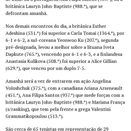
britânica Lauryn John-Baptiste (988.ª), que se
defrontam amanhã.
Nos demais encontros do dia, a britânica Esther
Adeshina (531.ª) foi superior a Carla Tomai (1364.ª), por
6-1 e 6-2, a sul-coreana Yeonwoo Ku (207.ª), segunda
pré-designada, levou a melhor sobre a lituana Iveta
Dapkute (765.ª), vencendo por 6-1 e 6-3, e a finlandesa
Anastasia Kulikova (508.ª) foi superior a Alice Gillian
(629.ª), que venceu por um duplo 7-5.
Amanhã será a vez de entrarem em ação Angelina
Voloshchuk (375.ª), com a canadiana Ariana Arseneault
(451.ª), Ana Filipa Santos (937.ª) que mede forças com a
britânica Lauryn John-Baptiste (988.ª) e Mariana França
(s/ranking), que tem pela frente a grega Valentini
Grammatikopoulou (513.ª).
São cerca de 65 tenistas em representação de 29