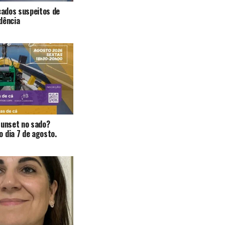
icados suspeitos de
dência
Sunset no sado?
 dia 7 de agosto.