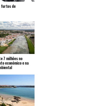
a furtos de
te 7 milhões no
nto económico e na
mbiental