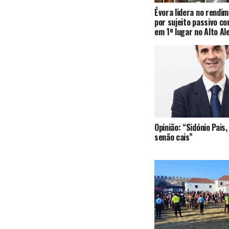
Évora lidera no rendi
por sujeito passivo c
em 1º lugar no Alto Al
Opinião: “Sidónio Pai
senão cais”