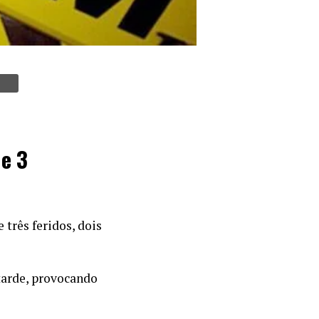
 e 3
 três feridos, dois
tarde, provocando