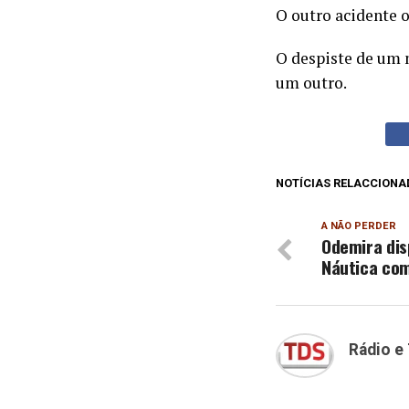
O outro acidente 
O despiste de um 
um outro.
NOTÍCIAS RELACCIONA
A NÃO PERDER
Odemira dis
Náutica com
Rádio e 