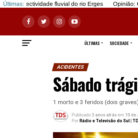
dade fluvial do rio Erges
Últimas:
Opinião: Gozar com doe
ÚLTIMAS
SOCIEDADE
ACIDENTES
Sábado trági
1 morto e 3 feridos (dois graves
Publicado
3 anos atrás
em
10 de 
Por
Rádio e Televisão do Sul | T