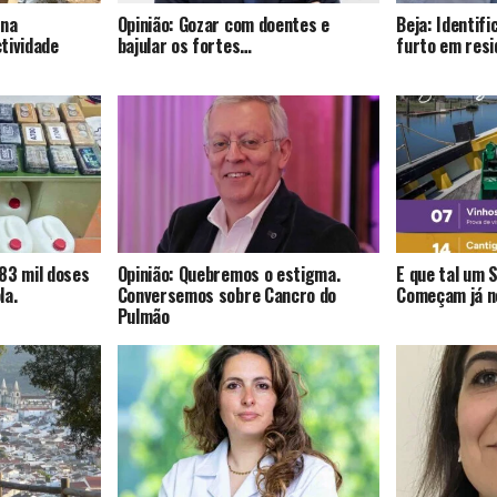
 na
Opinião: Gozar com doentes e
Beja: Identif
tividade
bajular os fortes…
furto em resi
83 mil doses
Opinião: Quebremos o estigma.
E que tal um 
la.
Conversemos sobre Cancro do
Começam já no
Pulmão