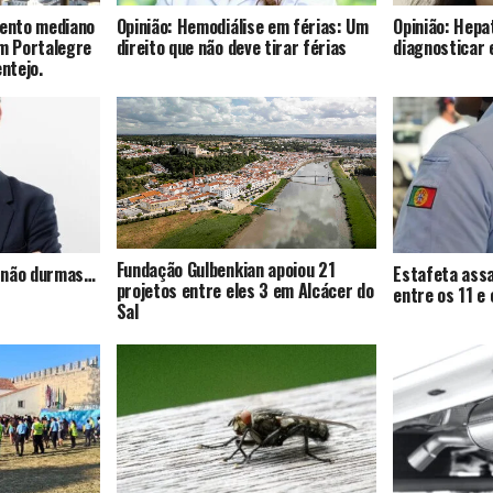
mento mediano
Opinião: Hemodiálise em férias: Um
Opinião: Hepat
om Portalegre
direito que não deve tirar férias
diagnosticar 
entejo.
Fundação Gulbenkian apoiou 21
s, não durmas…
Estafeta assa
projetos entre eles 3 em Alcácer do
entre os 11 e
Sal