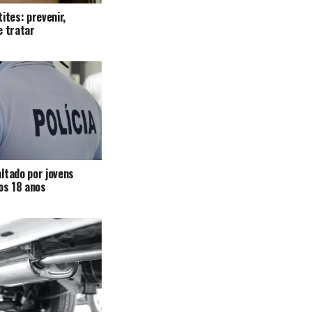
ites: prevenir,
e tratar
ltado por jovens
 os 18 anos