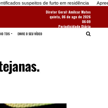
speitos de furto em residência
Apreendidas mais 
Diretor Geral: Amilcar Matos
quinta, 06 de ago de 2026
06:09
Periodicidade Diária
IO TDS
ENVIE O SEU VÍDEO
tejanas.