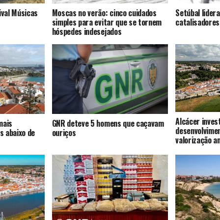
ival Músicas
Moscas no verão: cinco cuidados
Setúbal lider
simples para evitar que se tornem
catalisadores
hóspedes indesejados
Alcácer inves
mais
GNR deteve 5 homens que caçavam
desenvolvime
s abaixo de
ouriços
valorização a