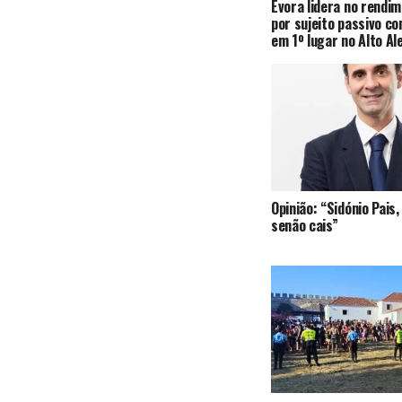
Évora lidera no rendi
por sujeito passivo c
em 1º lugar no Alto Al
Opinião: “Sidónio Pai
senão cais”