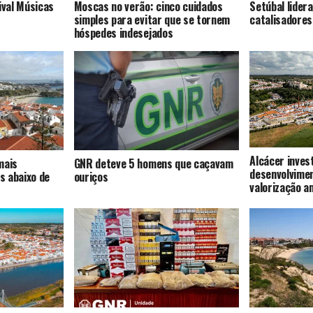
ival Músicas
Moscas no verão: cinco cuidados
Setúbal lider
simples para evitar que se tornem
catalisadores
hóspedes indesejados
Alcácer inves
mais
GNR deteve 5 homens que caçavam
desenvolvime
s abaixo de
ouriços
valorização a