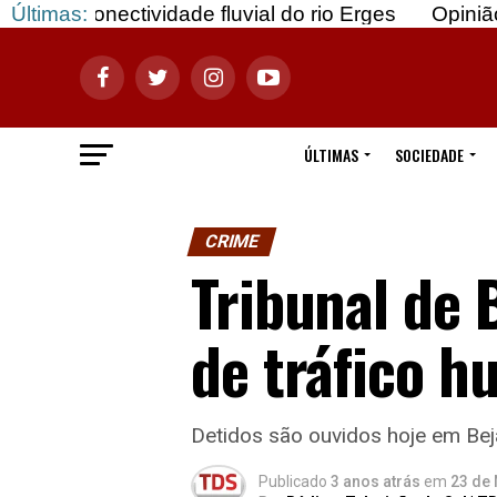
ividade fluvial do rio Erges
Últimas:
Opinião: Gozar com 
ÚLTIMAS
SOCIEDADE
CRIME
Tribunal de 
de tráfico h
Detidos são ouvidos hoje em Bej
Publicado
3 anos atrás
em
23 de