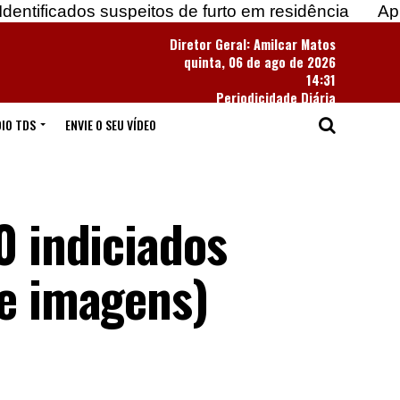
 suspeitos de furto em residência
Apreendidas mai
Diretor Geral: Amilcar Matos
quinta, 06 de ago de 2026
14:31
Periodicidade Diária
IO TDS
ENVIE O SEU VÍDEO
0 indiciados
de imagens)