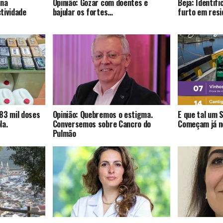
 na
Opinião: Gozar com doentes e
Beja: Identif
tividade
bajular os fortes…
furto em resi
83 mil doses
Opinião: Quebremos o estigma.
E que tal um 
la.
Conversemos sobre Cancro do
Começam já no
Pulmão