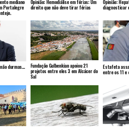
mento mediano
Opinião: Hemodiálise em férias: Um
Opinião: Hepat
om Portalegre
direito que não deve tirar férias
diagnosticar 
entejo.
Fundação Gulbenkian apoiou 21
s, não durmas…
Estafeta assa
projetos entre eles 3 em Alcácer do
entre os 11 e
Sal