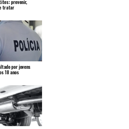
ites: prevenir,
e tratar
ltado por jovens
 os 18 anos