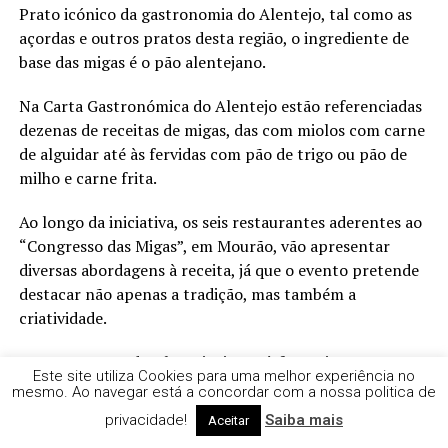
Prato icónico da gastronomia do Alentejo, tal como as
açordas e outros pratos desta região, o ingrediente de
base das migas é o pão alentejano.
Na Carta Gastronómica do Alentejo estão referenciadas
dezenas de receitas de migas, das com miolos com carne
de alguidar até às fervidas com pão de trigo ou pão de
milho e carne frita.
Ao longo da iniciativa, os seis restaurantes aderentes ao
“Congresso das Migas”, em Mourão, vão apresentar
diversas abordagens à receita, já que o evento pretende
destacar não apenas a tradição, mas também a
criatividade.
Bem no centro do Alentejo, junto à fronteira com
Este site utiliza Cookies para uma melhor experiência no
Espanha, e banhado pelo lago Alqueva, o concelho de
mesmo. Ao navegar está a concordar com a nossa politica de
Mourão, denominado Capital de Alqueva, promove um
privacidade!
Saiba mais
Aceitar
congresso em tributo a esta iguaria, no qual o cante, a