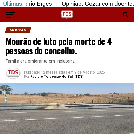
rio Erges
Últimas:
Opinião: Gozar com doentes e bajular o
MOURÃO
Mourão de luto pela morte de 4
pessoas do concelho.
Familia era emigrante em Inglaterra
Publicado
12 meses atrás
em
9 de Agosto, 2025
Por
Rádio e Televisão do Sul | TDS