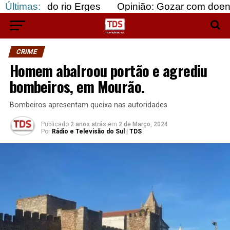
 rio Erges
Últimas:
Opinião: Gozar com doentes e bajular
CRIME
Homem abalroou portão e agrediu
bombeiros, em Mourão.
Bombeiros apresentam queixa nas autoridades
Publicado
2 anos atrás
em
2 de Março, 2024
Por
Rádio e Televisão do Sul | TDS