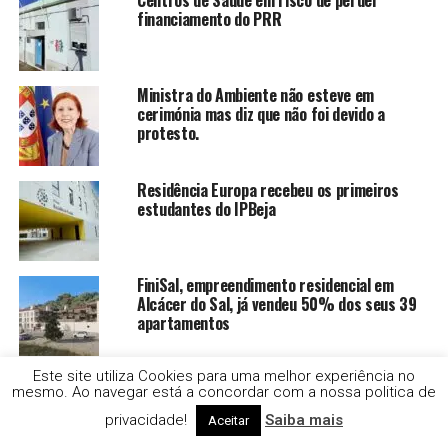
Centros de Saúde em risco de perder
financiamento do PRR
Ministra do Ambiente não esteve em
cerimónia mas diz que não foi devido a
protesto.
Residência Europa recebeu os primeiros
estudantes do IPBeja
FiniSal, empreendimento residencial em
Alcácer do Sal, já vendeu 50% dos seus 39
apartamentos
Este site utiliza Cookies para uma melhor experiência no
Alentejo Litoral ultrapassa Algarve e torna-
mesmo. Ao navegar está a concordar com a nossa politica de
se o destino preferido dos portugueses nas
férias de verão
privacidade!
Saiba mais
Aceitar