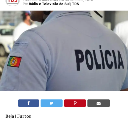
Publicado
5 dias atrás
em
30 de Julho, 2026
Por
Rádio e Televisão do Sul | TDS
Beja | Furtos