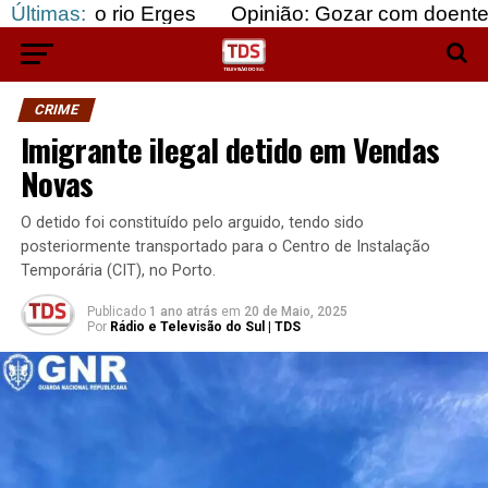
io Erges
Últimas:
Opinião: Gozar com doentes e bajular o
CRIME
Imigrante ilegal detido em Vendas
Novas
O detido foi constituído pelo arguido, tendo sido
posteriormente transportado para o Centro de Instalação
Temporária (CIT), no Porto.
Publicado
1 ano atrás
em
20 de Maio, 2025
Por
Rádio e Televisão do Sul | TDS