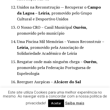
Unidos na Reconstrução — Recuperar o
Campo
da Lagoa – Leiria
, promovido pelo Grupo
Cultural e Desportivo Unidos
O Nosso CRO – Canil Municipal
Ourém
,
promovido pelo município
Uma Piscina Mil Memórias – Vamos Reconstruir –
Leiria,
promovido pela Associação de
Solidariedade Académico de Leiria
Resgatar onde mais ninguém chega –
Ourém
,
promovido pela Federação Portuguesa de
Espeleologia
Reerguer Aurpicas –
Alcácer do Sal
Reerguer o Campo das Lagoas após a Tempestade
Este site utiliza Cookies para uma melhor experiência no
Kristin –
Pombal
, promovido pelo Grupo
mesmo. Ao navegar está a concordar com a nossa politica de
desportivo da Ilha
privacidade!
Saiba mais
Aceitar