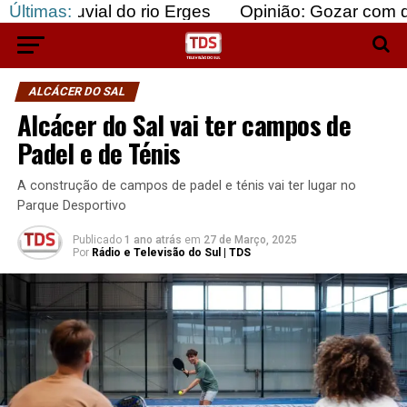
al do rio Erges
Últimas:
Opinião: Gozar com doentes e ba
ALCÁCER DO SAL
Alcácer do Sal vai ter campos de
Padel e de Ténis
A construção de campos de padel e ténis vai ter lugar no
Parque Desportivo
Publicado
1 ano atrás
em
27 de Março, 2025
Por
Rádio e Televisão do Sul | TDS