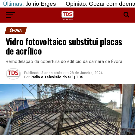
 rio Erges
Últimas:
Opinião: Gozar com doentes e bajular
ÉVORA
Vidro fotovoltaico substitui placas
de acrílico
Remodelação da cobertura do edifício da câmara de Évora
Publicado
3 anos atrás
em
28 de Janeiro, 2024
Por
Rádio e Televisão do Sul | TDS