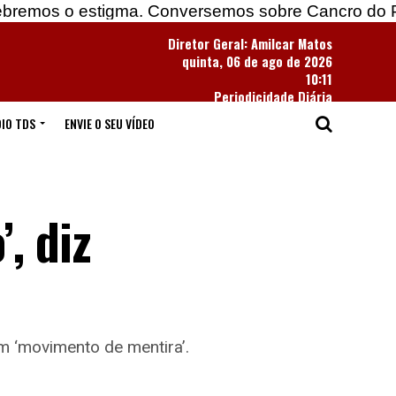
 estigma. Conversemos sobre Cancro do Pulmão
Diretor Geral: Amilcar Matos
quinta, 06 de ago de 2026
10:11
Periodicidade Diária
IO TDS
ENVIE O SEU VÍDEO
, diz
m ‘movimento de mentira’.