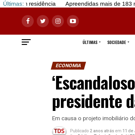
 residência
Últimas:
Apreendidas mais de 183 mil doses 
ÚLTIMAS
SOCIEDADE
ECONOMIA
‘Escandaloso
presidente d
Em causa o projeto imobiliário d
Publicado
2 anos atrás
em
11 de 