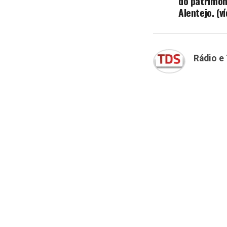
do patrimón
Alentejo. (v
Rádio e 