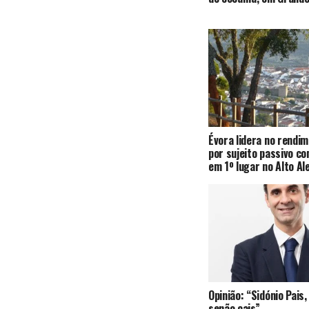
Évora lidera no rendi
por sujeito passivo c
em 1º lugar no Alto Al
Opinião: “Sidónio Pai
senão cais”