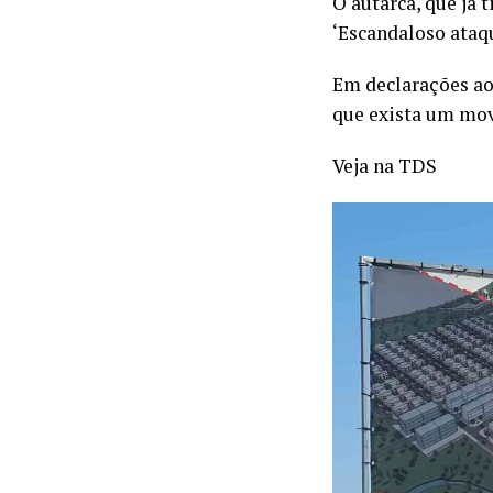
O autarca, que já 
‘Escandaloso ataq
Em declarações aos
que exista um mov
Veja na TDS