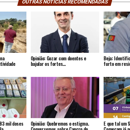
OUTRAS NOTÍCIAS RECOMENDADAS
 na
Opinião: Gozar com doentes e
Beja: Identif
tividade
bajular os fortes…
furto em resi
83 mil doses
Opinião: Quebremos o estigma.
E que tal um 
la.
Conversemos sobre Cancro do
Começam já no