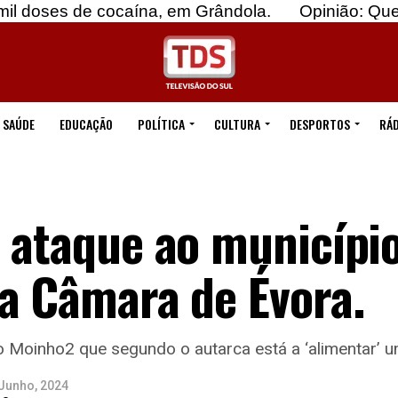
de cocaína, em Grândola.
Opinião: Quebremos o
SAÚDE
EDUCAÇÃO
POLÍTICA
CULTURA
DESPORTOS
RÁD
 ataque ao município’
a Câmara de Évora.
o Moinho2 que segundo o autarca está a ‘alimentar’ u
Junho, 2024