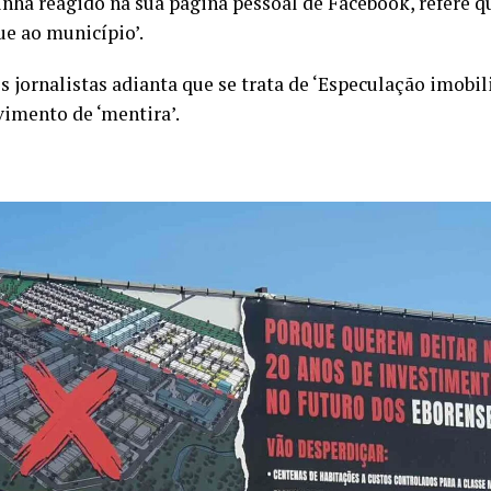
tinha reagido na sua página pessoal de Facebook, refere q
ue ao município’.
 jornalistas adianta que se trata de ‘Especulação imobil
imento de ‘mentira’.