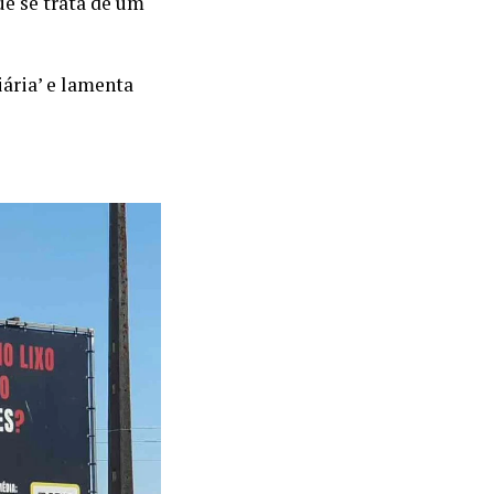
ue se trata de um
iária’ e lamenta