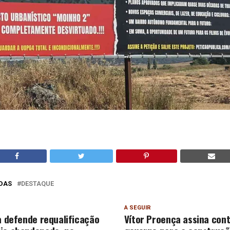
DAS
DESTAQUE
A SEGUIR
va defende requalificação
Vítor Proença assina con