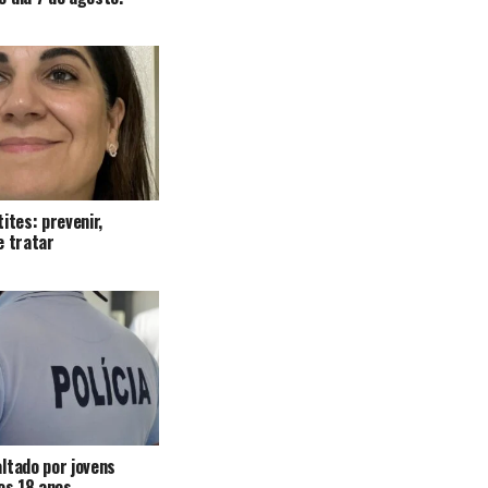
ites: prevenir,
e tratar
ltado por jovens
 os 18 anos