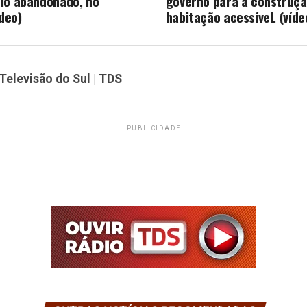
io abandonado, no
governo para a construçã
ídeo)
habitação acessível. (víde
Televisão do Sul | TDS
PUBLICIDADE