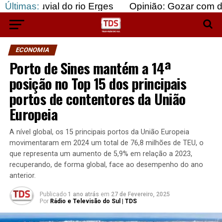
l do rio Erges
Últimas:
Opinião: Gozar com doentes e baj
ECONOMIA
Porto de Sines mantém a 14ª
posição no Top 15 dos principais
portos de contentores da União
Europeia
A nível global, os 15 principais portos da União Europeia
movimentaram em 2024 um total de 76,8 milhões de TEU, o
que representa um aumento de 5,9% em relação a 2023,
recuperando, de forma global, face ao desempenho do ano
anterior.
Publicado
1 ano atrás
em
27 de Fevereiro, 2025
Por
Rádio e Televisão do Sul | TDS