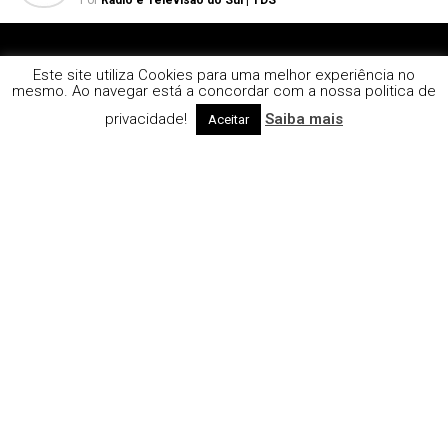
Este site utiliza Cookies para uma melhor experiência no
mesmo. Ao navegar está a concordar com a nossa politica de
privacidade!
Saiba mais
Aceitar
Reportagem com IA. Reportagem disponível na
emissão da TDS Televisão do Sul.
Sines | Porto de Sines