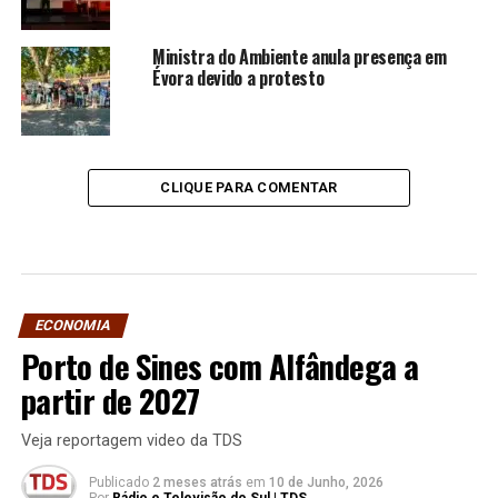
Ministra do Ambiente anula presença em
Évora devido a protesto
CLIQUE PARA COMENTAR
ECONOMIA
Porto de Sines com Alfândega a
partir de 2027
Veja reportagem video da TDS
Publicado
2 meses atrás
em
10 de Junho, 2026
Por
Rádio e Televisão do Sul | TDS