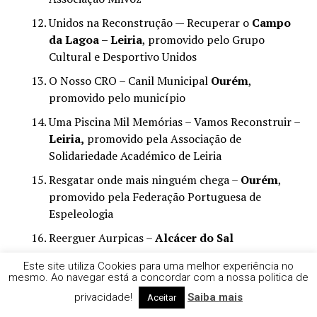
Unidos na Reconstrução — Recuperar o
Campo
da Lagoa – Leiria
, promovido pelo Grupo
Cultural e Desportivo Unidos
O Nosso CRO – Canil Municipal
Ourém
,
promovido pelo município
Uma Piscina Mil Memórias – Vamos Reconstruir –
Leiria,
promovido pela Associação de
Solidariedade Académico de Leiria
Resgatar onde mais ninguém chega –
Ourém
,
promovido pela Federação Portuguesa de
Espeleologia
Reerguer Aurpicas –
Alcácer do Sal
Reerguer o Campo das Lagoas após a Tempestade
Este site utiliza Cookies para uma melhor experiência no
Kristin –
Pombal
, promovido pelo Grupo
mesmo. Ao navegar está a concordar com a nossa politica de
desportivo da Ilha
privacidade!
Saiba mais
Aceitar