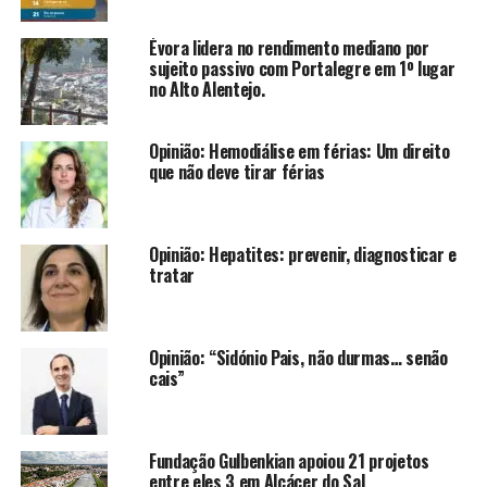
Évora lidera no rendimento mediano por
sujeito passivo com Portalegre em 1º lugar
no Alto Alentejo.
Opinião: Hemodiálise em férias: Um direito
que não deve tirar férias
Opinião: Hepatites: prevenir, diagnosticar e
tratar
Opinião: “Sidónio Pais, não durmas… senão
cais”
Fundação Gulbenkian apoiou 21 projetos
entre eles 3 em Alcácer do Sal