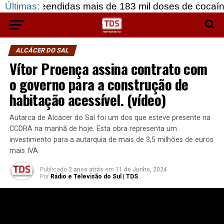
ndidas mais de 183 mil doses de cocaína, em Grân
Últimas:
ALCÁCER DO SAL
Vítor Proença assina contrato com
o governo para a construção de
habitação acessível. (vídeo)
Autarca de Alcácer do Sal foi um dos que esteve presente na
CCDRA na manhã de hoje. Esta obra representa um
investimento para a autarquia de mais de 3,5 milhões de euros
mais IVA.
Publicado
2 anos atrás
em
11 de Junho, 2024
Por
Rádio e Televisão do Sul | TDS