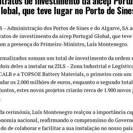
tratos de investimento da aicep Port
lobal, que teve lugar no Porto de Sine
S – Administração dos Portos de Sines e do Algarve, SA a
atos de investimento da aicep Portugal Global, que teve 
com a presença do Primeiro-Ministro, Luís Montenegro.
formalizados somam um total de investimento da ordem d
dois deles a instalar na ZILS – Zona Industrial e Logística
ALB e a TOPSOE Battery Materials, o primeiro com um 
dar os 2.000 milhões de euros, enquanto o segundo total
Juntos, estes novos projetos criarão cerca de 1.900 novos
.
a cerimónia, Luís Montenegro realçou a importância cap
conomia nacional, reafirmando o compromisso do Govern
do de colaborar e facilitar a sua instalação no nosso país