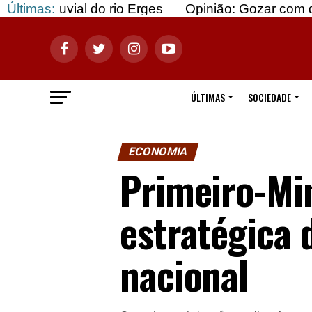
al do rio Erges
Últimas:
Opinião: Gozar com doentes e baj
ÚLTIMAS
SOCIEDADE
ECONOMIA
Primeiro-Min
estratégica 
nacional