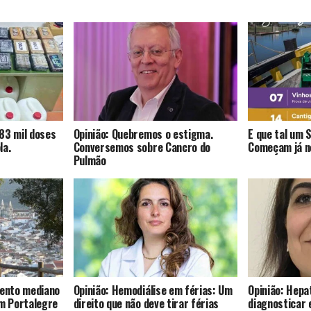
83 mil doses
Opinião: Quebremos o estigma.
E que tal um 
la.
Conversemos sobre Cancro do
Começam já no
Pulmão
mento mediano
Opinião: Hemodiálise em férias: Um
Opinião: Hepat
om Portalegre
direito que não deve tirar férias
diagnosticar 