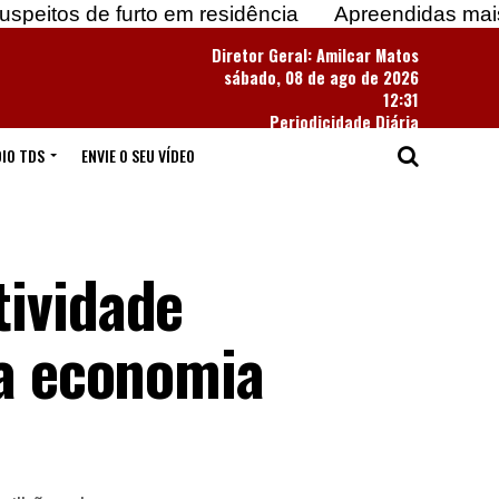
furto em residência
Apreendidas mais de 183 mil
Diretor Geral: Amilcar Matos
sábado, 08 de ago de 2026
12:31
Periodicidade Diária
IO TDS
ENVIE O SEU VÍDEO
tividade
da economia