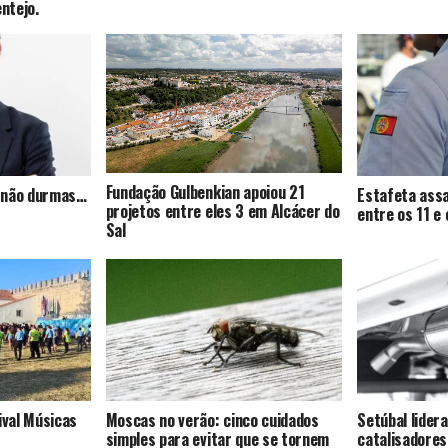
entejo.
Fundação Gulbenkian apoiou 21
s, não durmas…
Estafeta assa
projetos entre eles 3 em Alcácer do
entre os 11 e
Sal
ival Músicas
Moscas no verão: cinco cuidados
Setúbal lider
simples para evitar que se tornem
catalisadores