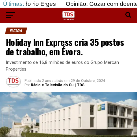
 rio Erges
Últimas:
Opinião: Gozar com doentes e bajular
ÉVORA
Holiday Inn Express cria 35 postos
de trabalho, em Évora.
Investimento de 16,8 milhões de euros do Grupo Mercan
Properties
Publicado
2 anos atrás
em
29 de Outubro, 2024
Por
Rádio e Televisão do Sul | TDS