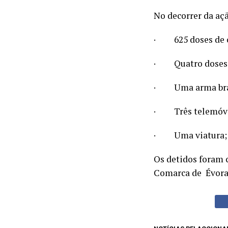
No decorrer da aç
· 625 doses de ca
· Quatro doses 
· Uma arma bra
· Três telemóve
· Uma viatura;
Os detidos foram 
Comarca de Évora