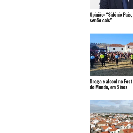
Opinião: “Sidónio Pai
senão cais”
Droga e alcool no Fest
do Mundo, em Sines