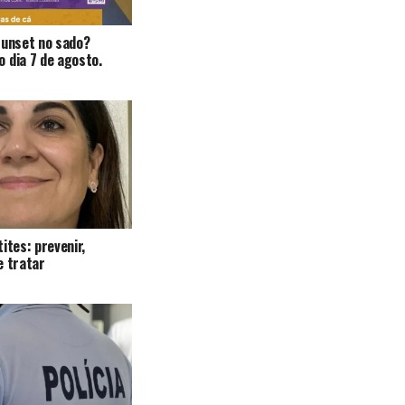
Sunset no sado?
 dia 7 de agosto.
ites: prevenir,
e tratar