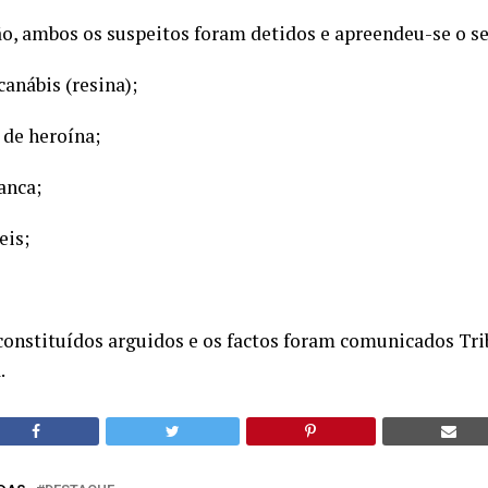
ão, ambos os suspeitos foram detidos e apreendeu-se o s
nábis (resina);
de heroína;
nca;
is;
constituídos arguidos e os factos foram comunicados Trib
.