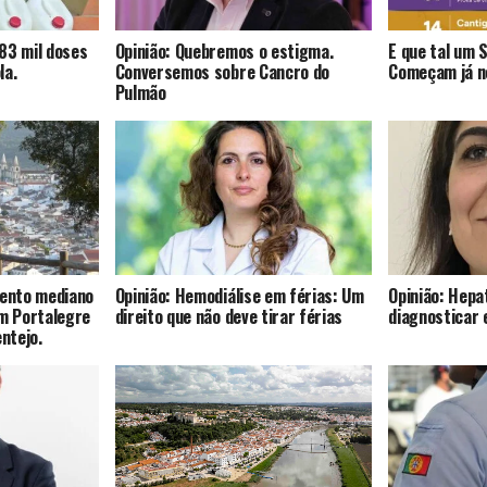
83 mil doses
Opinião: Quebremos o estigma.
E que tal um 
la.
Conversemos sobre Cancro do
Começam já no
Pulmão
mento mediano
Opinião: Hemodiálise em férias: Um
Opinião: Hepat
om Portalegre
direito que não deve tirar férias
diagnosticar 
entejo.