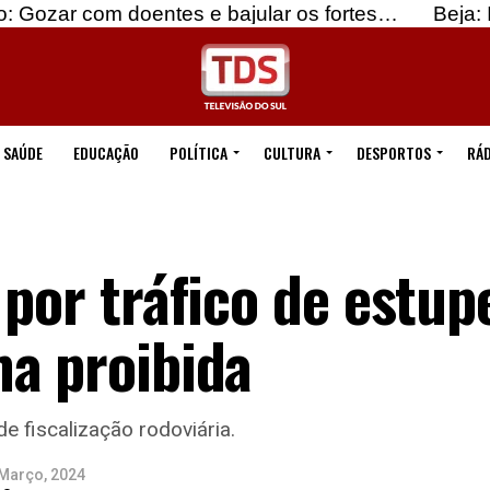
oentes e bajular os fortes…
Beja: Identificados 
SAÚDE
EDUCAÇÃO
POLÍTICA
CULTURA
DESPORTOS
RÁD
 por tráfico de estup
ma proibida
 fiscalização rodoviária.
 Março, 2024