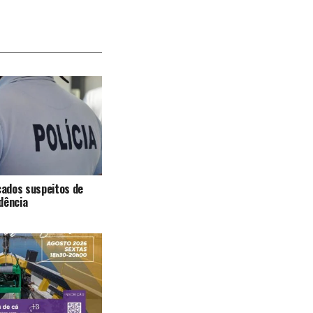
icados suspeitos de
dência