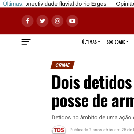
vidade fluvial do rio Erges
Últimas:
Opinião: Gozar com d
ÚLTIMAS
SOCIEDADE
CRIME
Dois detidos
posse de ar
Detidos no âmbito de uma ação de
Publicado
2 anos atrás
em
25 de