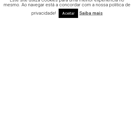
Este site utiliza Cookies para uma melhor experiência no
mesmo. Ao navegar está a concordar com a nossa politica de
privacidade!
Saiba mais
Aceitar