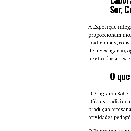
Sor, C
A Exposição integr
proporcionam mome
tradicionais, conv
de investigação, a
o setor das artes e
O que
O Programa Saber-
Ofícios tradiciona
produção artesanal
atividades pedagóg
O Programa foi ap