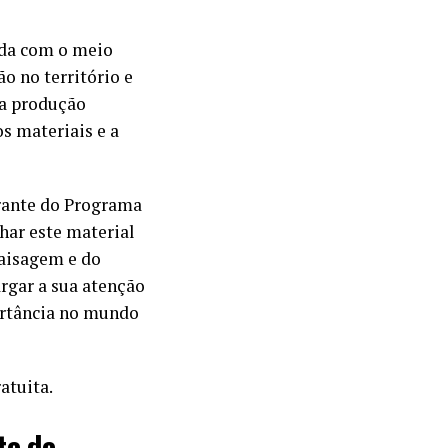
ada com o meio
o no território e
da produção
os materiais e a
nerante do Programa
lhar este material
paisagem e do
argar a sua atenção
ortância no mundo
atuita.
te de