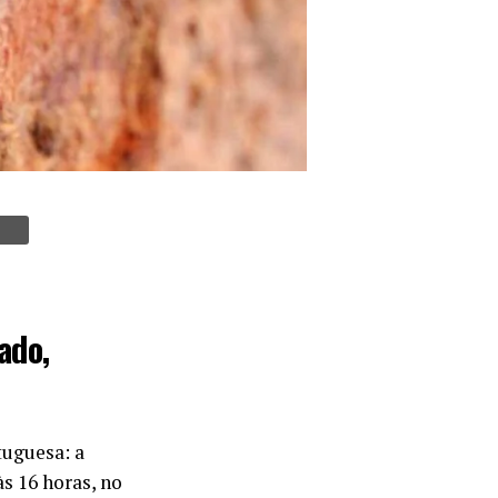
ado,
tuguesa: a
às 16 horas, no