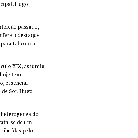
icipal, Hugo
rfeição passado,
onfere o destaque
 para tal com o
século XIX, assumiu
 hoje tem
o, essencial
e de Sor, Hugo
e heterogénea do
rata-se de um
ribuídas pelo