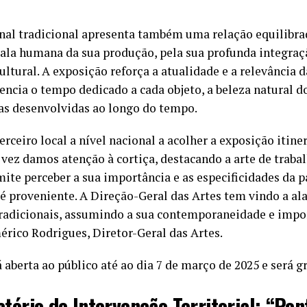
nal tradicional apresenta também uma relação equilibr
ala humana da sua produção, pela sua profunda integraçã
ultural. A exposição reforça a atualidade e a relevância 
encia o tempo dedicado a cada objeto, a beleza natural d
cas desenvolvidas ao longo do tempo.
terceiro local a nível nacional a acolher a exposição iti
 vez damos atenção à cortiça, destacando a arte de traba
mite perceber a sua importância e as especificidades da 
 é proveniente. A Direção-Geral das Artes tem vindo a al
s tradicionais, assumindo a sua contemporaneidade e imp
mérico Rodrigues, Diretor-Geral das Artes.
 aberta ao público até ao dia 7 de março de 2025 e será gr
tório de Intervenção Territorial: “Pon