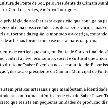
 Cultura de Ponte de Sor, pelo Presidente da Câmara Mun
retor-Geral das Artes, Américo Rodrigues.
o privilégio de acolher esta exposição que conjuga na pe
e encontra na nossa cidade ecos de saberes vários, mas c
ris autóctone da região, o montado e a cortiça, contando
s de artesãos locais com base nesta matéria- prima.
mento de cortiça que data, em Ponte de Sor, do final do 
l central a nível económico, social e cultural que ainda
to direto no “saber fazer” da nossa comunidade. É, por iss
ição”, destaca o presidente da Câmara Municipal de Pont
ersistem práticas artesanais que manifestam a identidad
tuindo-se como uma autêntica rede viva do Saber Fazer. T
reto que resiste em pequenas unidades de produção dist