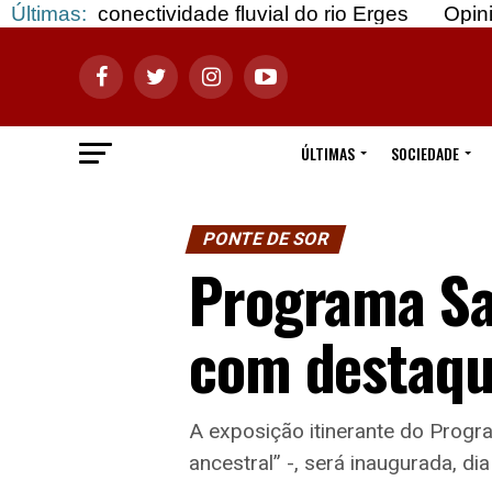
ividade fluvial do rio Erges
Últimas:
Opinião: Gozar com
ÚLTIMAS
SOCIEDADE
PONTE DE SOR
Programa Sa
com destaque
A exposição itinerante do Progr
ancestral” -, será inaugurada, d