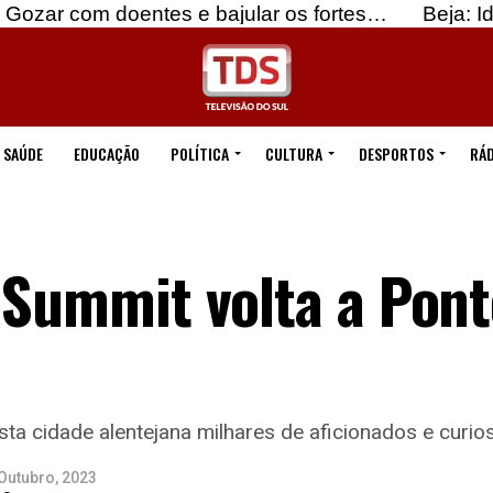
doentes e bajular os fortes…
Beja: Identificados
SAÚDE
EDUCAÇÃO
POLÍTICA
CULTURA
DESPORTOS
RÁD
 Summit volta a Pon
 esta cidade alentejana milhares de aficionados e cur
Outubro, 2023