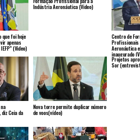
Formação Profissional para a
Indústria Aeronáutica (Video)
 que foi hoje
Centro de Fo
rvir apenas
Profissionais
IEFP” (Video)
Aeronáutica 
inaugurado (V
Projetos apr
Sor (entrevis
 na
Nova torre permite duplicar número
 diz Ceia da
de voos(vídeo)