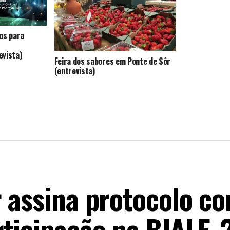
os para
evista)
Feira dos sabores em Ponte de Sôr
(entrevista)
r assina protocolo 
rticipação na BIALE