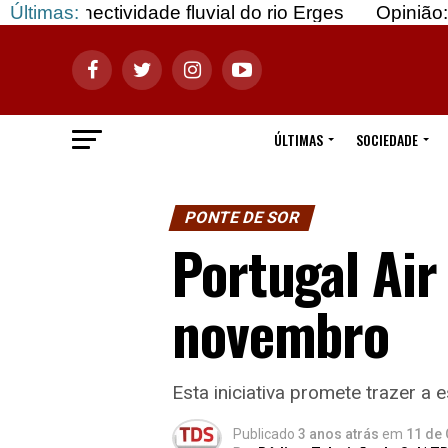
vidade fluvial do rio Erges
Últimas:
Opinião: Gozar com 
ÚLTIMAS
SOCIEDADE
PONTE DE SOR
Portugal Air
novembro
Esta iniciativa promete trazer a
Publicado
3 anos atrás
em
11 de 