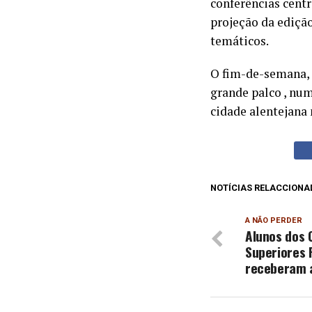
conferências centr
projeção da edição
temáticos.
O fim-de-semana, s
grande palco , nu
cidade alentejana 
NOTÍCIAS RELACCIONA
A NÃO PERDER
Alunos dos 
Superiores 
receberam a