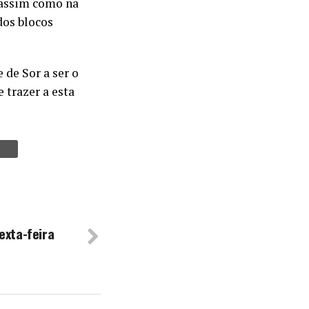
, assim como na
dos blocos
 de Sor a ser o
 trazer a esta
exta-feira