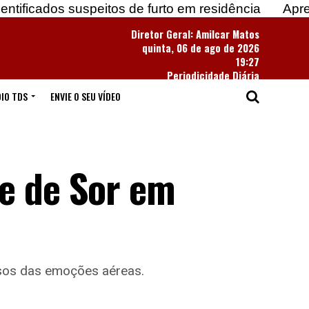
 suspeitos de furto em residência
Apreendidas mai
Diretor Geral: Amilcar Matos
quinta, 06 de ago de 2026
19:27
Periodicidade Diária
IO TDS
ENVIE O SEU VÍDEO
te de Sor em
iosos das emoções aéreas.