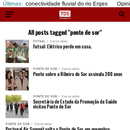
da conectividade fluvial do rio Erges
Últimas:
Opinião: G
All posts tagged "ponte de sor"
FUTSAL
3 anos atrás
Futsal: Elétrico perde em casa.
PONTE DE SOR
3 anos atrás
Ponte sobre a Ribeira do Sor assinala 200 anos
PONTE DE SOR
3 anos atrás
Secretária de Estado da Promoção da Saúde
visitou Ponte de Sor
PONTE DE SOR
3 anos atrás
Portugal Air Summit volta a Ponte de Sor em novembro