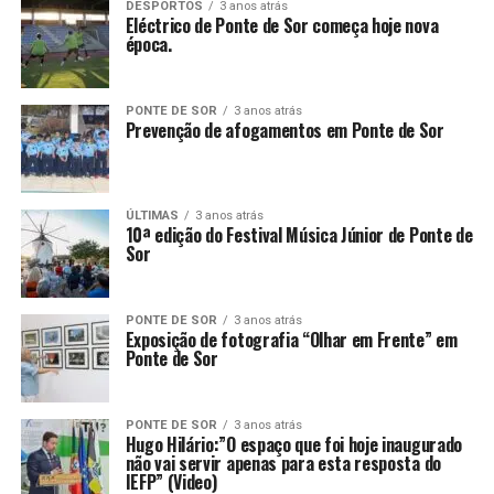
DESPORTOS
3 anos atrás
Eléctrico de Ponte de Sor começa hoje nova
época.
PONTE DE SOR
3 anos atrás
Prevenção de afogamentos em Ponte de Sor
ÚLTIMAS
3 anos atrás
10ª edição do Festival Música Júnior de Ponte de
Sor
PONTE DE SOR
3 anos atrás
Exposição de fotografia “Olhar em Frente” em
Ponte de Sor
PONTE DE SOR
3 anos atrás
Hugo Hilário:”O espaço que foi hoje inaugurado
não vai servir apenas para esta resposta do
IEFP” (Video)