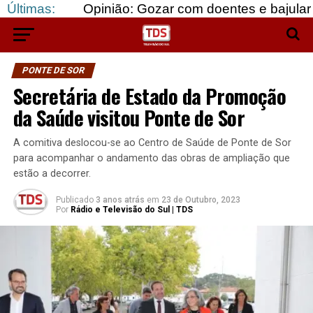
Últimas:
Opinião: Gozar com doentes e bajular os fortes…
PONTE DE SOR
Secretária de Estado da Promoção
da Saúde visitou Ponte de Sor
A comitiva deslocou-se ao Centro de Saúde de Ponte de Sor
para acompanhar o andamento das obras de ampliação que
estão a decorrer.
Publicado
3 anos atrás
em
23 de Outubro, 2023
Por
Rádio e Televisão do Sul | TDS