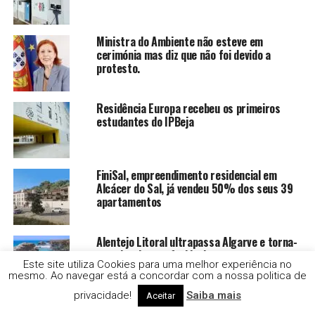
Ministra do Ambiente não esteve em
cerimónia mas diz que não foi devido a
protesto.
Residência Europa recebeu os primeiros
estudantes do IPBeja
FiniSal, empreendimento residencial em
Alcácer do Sal, já vendeu 50% dos seus 39
apartamentos
Alentejo Litoral ultrapassa Algarve e torna-
se o destino preferido dos portugueses nas
Este site utiliza Cookies para uma melhor experiência no
férias de verão
mesmo. Ao navegar está a concordar com a nossa politica de
privacidade!
Saiba mais
Aceitar
Ponte de Sor assina protocolo com