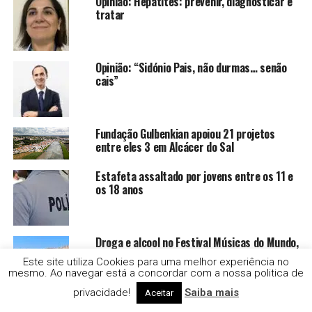
Opinião: Hepatites: prevenir, diagnosticar e
tratar
Opinião: “Sidónio Pais, não durmas… senão
cais”
Fundação Gulbenkian apoiou 21 projetos
entre eles 3 em Alcácer do Sal
Estafeta assaltado por jovens entre os 11 e
os 18 anos
Droga e alcool no Festival Músicas do Mundo,
em Sines
Este site utiliza Cookies para uma melhor experiência no
mesmo. Ao navegar está a concordar com a nossa politica de
privacidade!
Saiba mais
Aceitar
Moscas no verão: cinco cuidados simples