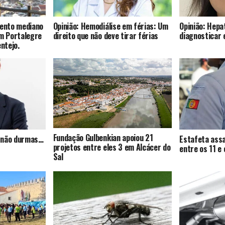
mento mediano
Opinião: Hemodiálise em férias: Um
Opinião: Hepat
om Portalegre
direito que não deve tirar férias
diagnosticar 
entejo.
Fundação Gulbenkian apoiou 21
s, não durmas…
Estafeta assa
projetos entre eles 3 em Alcácer do
entre os 11 e
Sal