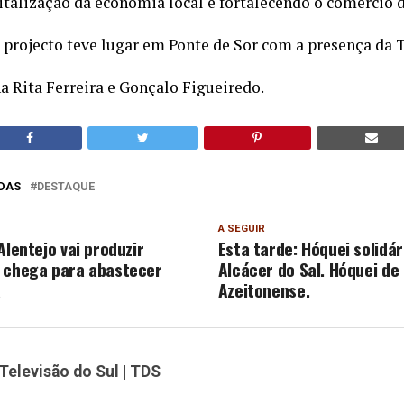
talização da economia local e fortalecendo o comércio 
 projecto teve lugar em Ponte de Sor com a presença da 
 Rita Ferreira e Gonçalo Figueiredo.
DAS
DESTAQUE
A SEGUIR
Alentejo vai produzir
Esta tarde: Hóquei solidá
 chega para abastecer
Alcácer do Sal. Hóquei de
a
Azeitonense.
Televisão do Sul | TDS