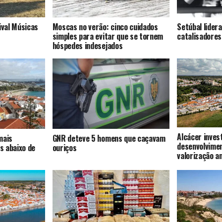
ival Músicas
Moscas no verão: cinco cuidados
Setúbal lider
simples para evitar que se tornem
catalisadores
hóspedes indesejados
Alcácer inves
mais
GNR deteve 5 homens que caçavam
desenvolvime
s abaixo de
ouriços
valorização a