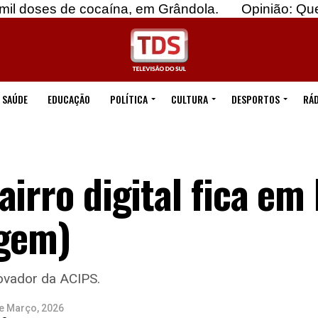
e cocaína, em Grândola.
Opinião: Quebremos o 
SAÚDE
EDUCAÇÃO
POLÍTICA
CULTURA
DESPORTOS
RÁD
airro digital fica em
agem)
ovador da ACIPS.
e Março, 2026