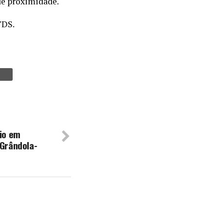
de proximidade.
TDS.
rio em
 Grândola-