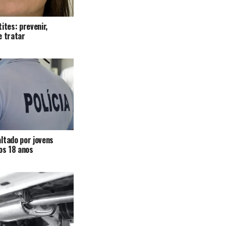
ites: prevenir,
e tratar
ltado por jovens
 os 18 anos