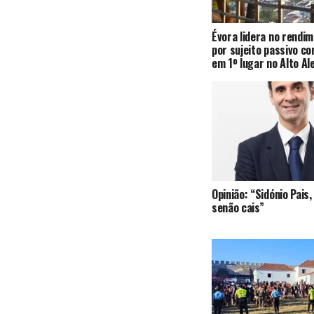
Évora lidera no rendi
por sujeito passivo c
em 1º lugar no Alto Al
Opinião: “Sidónio Pai
senão cais”