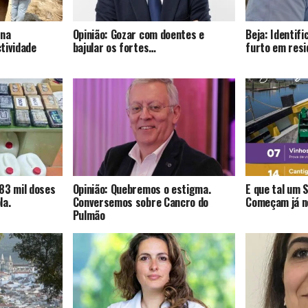
 na
Opinião: Gozar com doentes e
Beja: Identif
tividade
bajular os fortes…
furto em resi
83 mil doses
Opinião: Quebremos o estigma.
E que tal um 
la.
Conversemos sobre Cancro do
Começam já no
Pulmão