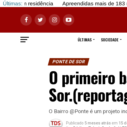
 residência
Últimas:
Apreendidas mais de 183 mil doses d
ÚLTIMAS
SOCIEDADE
PONTE DE SOR
O primeiro b
Sor.(report
O Bairro @Ponte é um projeto in
Publicado
5 meses atrás
em
15 d