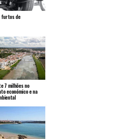
a furtos de
te 7 milhões no
nto económico e na
mbiental