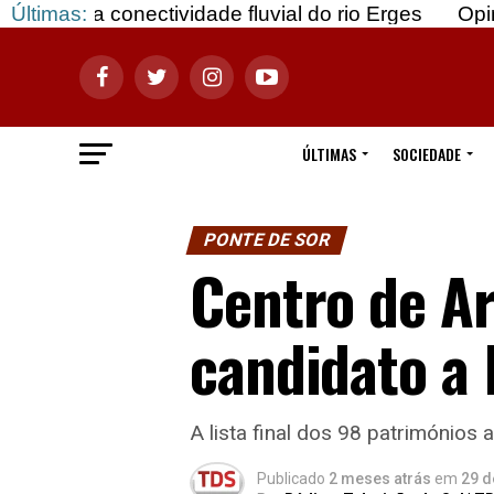
ectividade fluvial do rio Erges
Últimas:
Opinião: Gozar c
ÚLTIMAS
SOCIEDADE
PONTE DE SOR
Centro de Ar
candidato a 
A lista final dos 98 patrimónios
Publicado
2 meses atrás
em
29 d