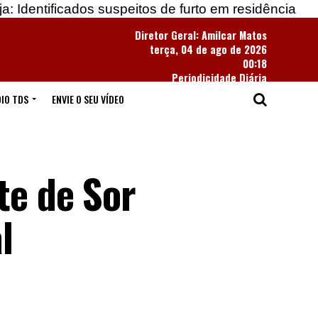
dos suspeitos de furto em residência
Apreendidas 
Diretor Geral: Amilcar Matos
terça, 04 de ago de 2026
00:18
Periodicidade Diária
IO TDS
ENVIE O SEU VÍDEO
te de Sor
l