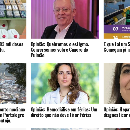
83 mil doses
Opinião: Quebremos o estigma.
E que tal um 
la.
Conversemos sobre Cancro do
Começam já no
Pulmão
mento mediano
Opinião: Hemodiálise em férias: Um
Opinião: Hepat
om Portalegre
direito que não deve tirar férias
diagnosticar 
entejo.