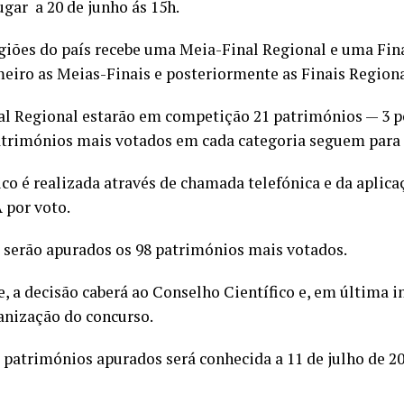
ugar a 20 de junho ás 15h.
giões do país recebe uma Meia-Final Regional e uma Fina
eiro as Meias-Finais e posteriormente as Finais Regiona
l Regional estarão em competição 21 patrimónios — 3 p
patrimónios mais votados em cada categoria seguem para 
co é realizada através de chamada telefónica e da aplic
A por voto.
e serão apurados os 98 patrimónios mais votados.
 a decisão caberá ao Conselho Científico e, em última in
anização do concurso.
98 patrimónios apurados será conhecida a 11 de julho de 20