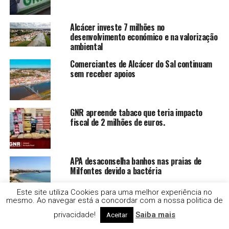
Alcácer investe 7 milhões no
desenvolvimento económico e na valorização
ambiental
Comerciantes de Alcácer do Sal continuam
sem receber apoios
GNR apreende tabaco que teria impacto
fiscal de 2 milhões de euros.
APA desaconselha banhos nas praias de
Milfontes devido a bactéria
Este site utiliza Cookies para uma melhor experiência no
mesmo. Ao navegar está a concordar com a nossa politica de
Homem morre nas urgências do Hospital de
privacidade!
Saiba mais
Aceitar
Évora. Família faz queixa e diz que houve