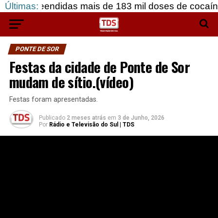
endidas mais de 183 mil doses de cocaína, em Grân
Últimas:
PONTE DE SOR
Festas da cidade de Ponte de Sor
mudam de sítio.(vídeo)
Festas foram apresentadas.
Publicado
2 meses atrás
em
3 de Junho, 2026
Por
Rádio e Televisão do Sul | TDS