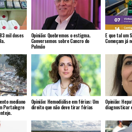
83 mil doses
Opinião: Quebremos o estigma.
E que tal um 
la.
Conversemos sobre Cancro do
Começam já no
Pulmão
mento mediano
Opinião: Hemodiálise em férias: Um
Opinião: Hepat
om Portalegre
direito que não deve tirar férias
diagnosticar 
entejo.