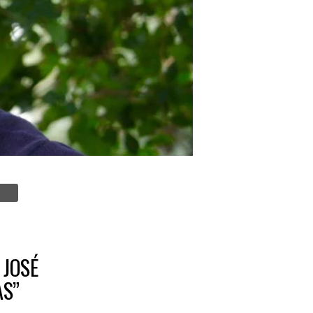
 JOSÉ
AS”