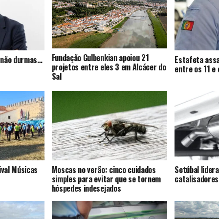
Fundação Gulbenkian apoiou 21
s, não durmas…
Estafeta assa
projetos entre eles 3 em Alcácer do
entre os 11 e
Sal
ival Músicas
Moscas no verão: cinco cuidados
Setúbal lider
simples para evitar que se tornem
catalisadores
hóspedes indesejados