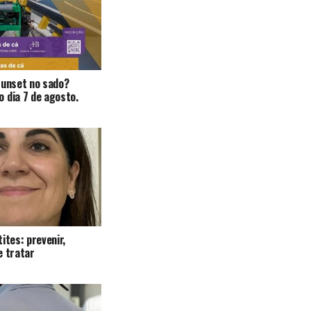
Sunset no sado?
 dia 7 de agosto.
ites: prevenir,
e tratar