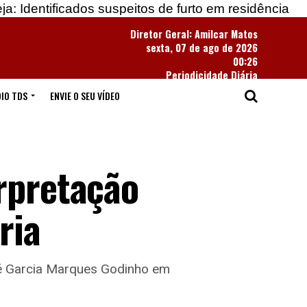
os suspeitos de furto em residência
Apreendidas 
Diretor Geral: Amilcar Matos
sexta, 07 de ago de 2026
00:26
Periodicidade Diária
IO TDS
ENVIE O SEU VÍDEO
rpretação
ria
osé Garcia Marques Godinho em