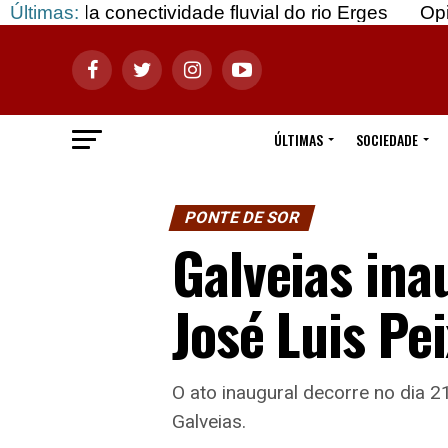
ctividade fluvial do rio Erges
Últimas:
Opinião: Gozar c
ÚLTIMAS
SOCIEDADE
PONTE DE SOR
Galveias ina
José Luis Pei
O ato inaugural decorre no dia 
Galveias.