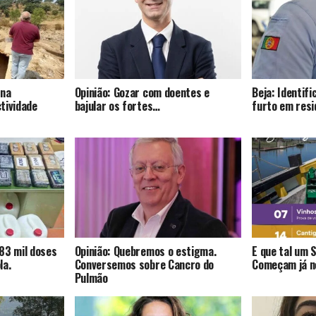
 na
Opinião: Gozar com doentes e
Beja: Identif
tividade
bajular os fortes…
furto em resi
83 mil doses
Opinião: Quebremos o estigma.
E que tal um 
la.
Conversemos sobre Cancro do
Começam já no
Pulmão