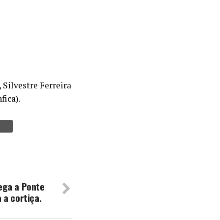
 Silvestre Ferreira
fica).
ega a Ponte
 a cortiça.