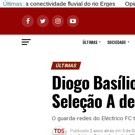
ectividade fluvial do rio Erges
Últimas:
Opinião: Gozar 
ÚLTIMAS
SOCIEDADE
ÚLTIMAS
Diogo Basíli
Seleção A de
O guarda-redes do Eléctrico FC t
Publicado
2 anos atrás
em
5 de 