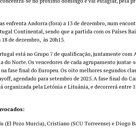
concentra-se no próximo domingo e vai estagiar, pela pr
as enfrenta Andorra (fora) a 13 de dezembro, num encont
tugal Continental, sendo que a partida com os Países Bai
a 18 de dezembro, às 20h15.
rtugal está no Grupo 7 de qualificação, juntamente com 
a do Norte. Os vencedores de cada agrupamento juntar-se
 na fase final do Europeu. Os oito melhores segundos clas
ayoff, agendado para setembro de 2025. A fase final do 
á organizada pela Letónia e Lituânia, e decorrerá entre 18
onvocados:
du (El Pozo Murcia), Cristiano (SCU Torreense) e Diogo Ba