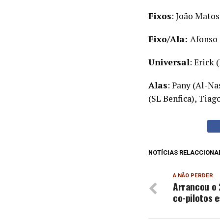
Fixos
: João Matos
Fixo/Ala:
Afonso 
Universal
: Erick 
Alas
: Pany (Al-Na
(SL Benfica), Tiag
NOTÍCIAS RELACCIONA
A NÃO PERDER
Arrancou o 
co-pilotos e