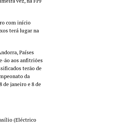
imeira vez, na FPF
ro com início
xos terá lugar na
Andorra, Países
-ão aos anfitriões
sificados terão de
Campeonato da
 de janeiro e 8 de
sílio (Eléctrico