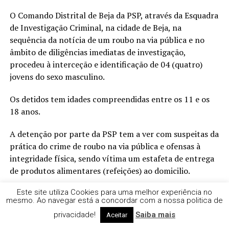
O Comando Distrital de Beja da PSP, através da Esquadra
de Investigação Criminal, na cidade de Beja, na
sequência da notícia de um roubo na via pública e no
âmbito de diligências imediatas de investigação,
procedeu à interceção e identificação de 04 (quatro)
jovens do sexo masculino.
Os detidos tem idades compreendidas entre os 11 e os
18 anos.
A detenção por parte da PSP tem a ver com suspeitas da
prática do crime de roubo na via pública e ofensas à
integridade física, sendo vítima um estafeta de entrega
de produtos alimentares (refeições) ao domicilio.
Os suspeitos, que roubaram, por meio da força física, e
Este site utiliza Cookies para uma melhor experiência no
mesmo. Ao navegar está a concordar com a nossa politica de
consumiram as refeições que o estafeta transportava,
privacidade!
Saiba mais
Aceitar
vão aguardar pelo desenrolar do processo em liberdade.