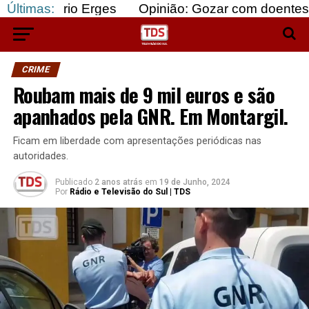
o Erges
Últimas:
Opinião: Gozar com doentes e bajular os
CRIME
Roubam mais de 9 mil euros e são
apanhados pela GNR. Em Montargil.
Ficam em liberdade com apresentações periódicas nas
autoridades.
Publicado
2 anos atrás
em
19 de Junho, 2024
Por
Rádio e Televisão do Sul | TDS