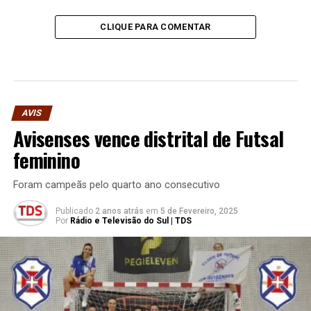
CLIQUE PARA COMENTAR
AVIS
Avisenses vence distrital de Futsal
feminino
Foram campeãs pelo quarto ano consecutivo
Publicado
2 anos atrás
em
5 de Fevereiro, 2025
Por
Rádio e Televisão do Sul | TDS