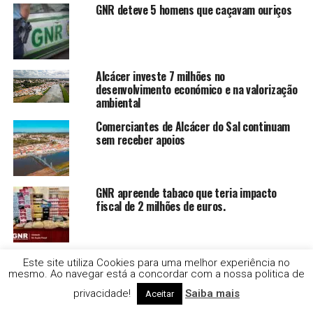
GNR deteve 5 homens que caçavam ouriços
Alcácer investe 7 milhões no
desenvolvimento económico e na valorização
ambiental
Comerciantes de Alcácer do Sal continuam
sem receber apoios
GNR apreende tabaco que teria impacto
fiscal de 2 milhões de euros.
APA desaconselha banhos nas praias de
Este site utiliza Cookies para uma melhor experiência no
Milfontes devido a bactéria
mesmo. Ao navegar está a concordar com a nossa politica de
privacidade!
Saiba mais
Aceitar