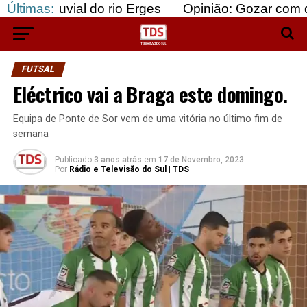
l do rio Erges
Últimas:
Opinião: Gozar com doentes e baj
FUTSAL
Eléctrico vai a Braga este domingo.
Equipa de Ponte de Sor vem de uma vitória no último fim de
semana
Publicado
3 anos atrás
em
17 de Novembro, 2023
Por
Rádio e Televisão do Sul | TDS