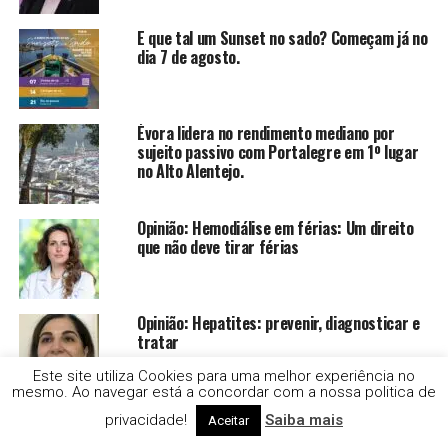
E que tal um Sunset no sado? Começam já no
dia 7 de agosto.
Évora lidera no rendimento mediano por
sujeito passivo com Portalegre em 1º lugar
no Alto Alentejo.
Opinião: Hemodiálise em férias: Um direito
que não deve tirar férias
Opinião: Hepatites: prevenir, diagnosticar e
tratar
Este site utiliza Cookies para uma melhor experiência no
mesmo. Ao navegar está a concordar com a nossa politica de
Opinião: “Sidónio Pais, não durmas… senão
privacidade!
Saiba mais
Aceitar
cais”