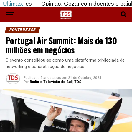
es
Últimas:
Opinião: Gozar com doentes e bajular os forte
PONTE DE SOR
Portugal Air Summit: Mais de 130
milhões em negócios
O evento consolidou-se como uma plataforma privilegiada de
networking e concretização de negócios.
Publicado
2 anos atrás
em
21 de Outubro, 2024
Por
Rádio e Televisão do Sul | TDS