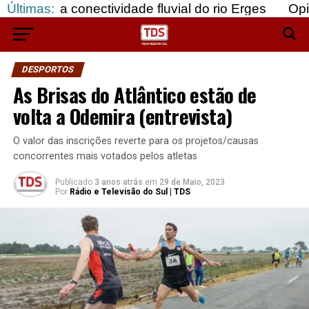
a conectividade fluvial do rio Erges
Últimas:
Opinião: Go
DESPORTOS
As Brisas do Atlântico estão de
volta a Odemira (entrevista)
O valor das inscrições reverte para os projetos/causas
concorrentes mais votados pelos atletas
Publicado
3 anos atrás
em
29 de Maio, 2023
Por
Rádio e Televisão do Sul | TDS