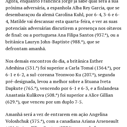
Agora, enquanto Francisca Jorge já sabe qual será a sua
próxima adversária, a espanhola Alba Rey Garcia, que se
desembaraçou da alemã Carolina Kuhl, por 6-4, 3-6 e 6-
4, Matilde vai descansar esta quarta-feira, e ver as suas
potenciais adversárias discutirem a presença nos oitavos
de final: ou a portuguesa Ana Filipa Santos (937.ª), ou a
britânica Lauryn John-Baptiste (988.ª), que se
defrontam amanhã.
Nos demais encontros do dia, a britânica Esther
Adeshina (531.ª) foi superior a Carla Tomai (1364.ª), por
6-1 e 6-2, a sul-coreana Yeonwoo Ku (207.ª), segunda
pré-designada, levou a melhor sobre a lituana Iveta
Dapkute (765.ª), vencendo por 6-1 e 6-3, e a finlandesa
Anastasia Kulikova (508.ª) foi superior a Alice Gillian
(629.ª), que venceu por um duplo 7-5.
Amanhã será a vez de entrarem em ação Angelina
Voloshchuk (375.ª), com a canadiana Ariana Arseneault