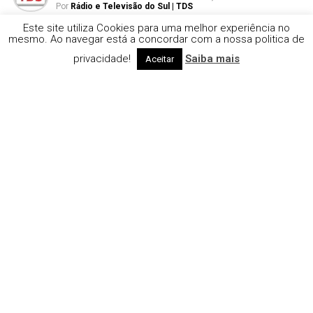
Por
Rádio e Televisão do Sul | TDS
Este site utiliza Cookies para uma melhor experiência no
mesmo. Ao navegar está a concordar com a nossa politica de
privacidade!
Saiba mais
Aceitar
Foto: Analu Freitas (Clube de Ténis de Montemor-o-Novo)