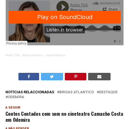
Rádio TDS
·
Brisas Atlantico – Isabel Raposo
NOTÍCIAS RELACCIONADAS
BRISAS ATLANTICO
DESTAQUE
ODEMIRA
A SEGUIR
Contos Contados com som no cineteatro Camacho Costa
em Odemira
A NÃO PERDER