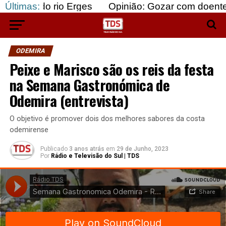
 rio Erges
Últimas:
Opinião: Gozar com doentes e bajular 
ODEMIRA
Peixe e Marisco são os reis da festa
na Semana Gastronómica de
Odemira (entrevista)
O objetivo é promover dois dos melhores sabores da costa
odemirense
Publicado
3 anos atrás
em
29 de Junho, 2023
Por
Rádio e Televisão do Sul | TDS
Rádio TDS
·
Semana Gastronomica Odemira - Ricardo Cardoso