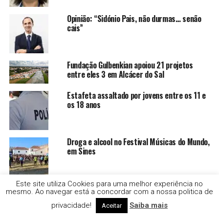
Opinião: “Sidónio Pais, não durmas… senão
cais”
Fundação Gulbenkian apoiou 21 projetos
entre eles 3 em Alcácer do Sal
Estafeta assaltado por jovens entre os 11 e
os 18 anos
Droga e alcool no Festival Músicas do Mundo,
em Sines
Este site utiliza Cookies para uma melhor experiência no
Moscas no verão: cinco cuidados simples
mesmo. Ao navegar está a concordar com a nossa politica de
para evitar que se tornem hóspedes
privacidade!
Saiba mais
indesejados
Aceitar