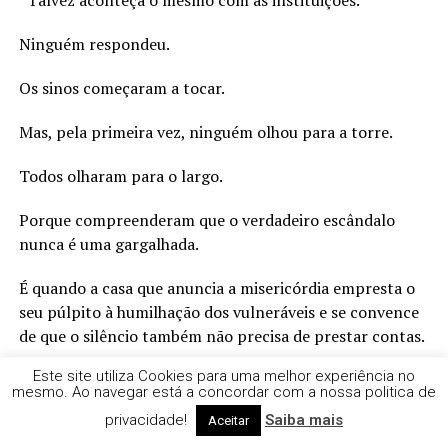
Ninguém respondeu.
Os sinos começaram a tocar.
Mas, pela primeira vez, ninguém olhou para a torre.
Todos olharam para o largo.
Porque compreenderam que o verdadeiro escândalo
nunca é uma gargalhada.
É quando a casa que anuncia a misericórdia empresta o
seu púlpito à humilhação dos vulneráveis e se convence
de que o silêncio também não precisa de prestar contas.
Este site utiliza Cookies para uma melhor experiência no
E os sinos continuaram a tocar.
mesmo. Ao navegar está a concordar com a nossa politica de
privacidade!
Saiba mais
Talvez não para acordar a aldeia.
Aceitar