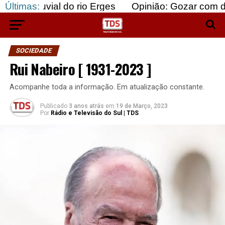
ial do rio Erges
Últimas:
Opinião: Gozar com doentes e b
SOCIEDADE
Rui Nabeiro [ 1931-2023 ]
Acompanhe toda a informação. Em atualização constante.
Publicado
3 anos atrás
em
19 de Março, 2023
Por
Rádio e Televisão do Sul | TDS