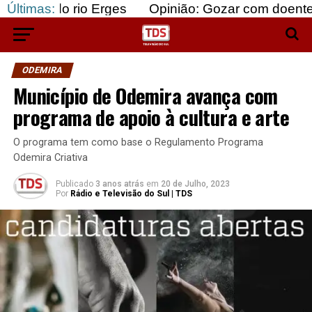
rio Erges
Últimas:
Opinião: Gozar com doentes e bajular 
ODEMIRA
Município de Odemira avança com
programa de apoio à cultura e arte
O programa tem como base o Regulamento Programa
Odemira Criativa
Publicado
3 anos atrás
em
20 de Julho, 2023
Por
Rádio e Televisão do Sul | TDS