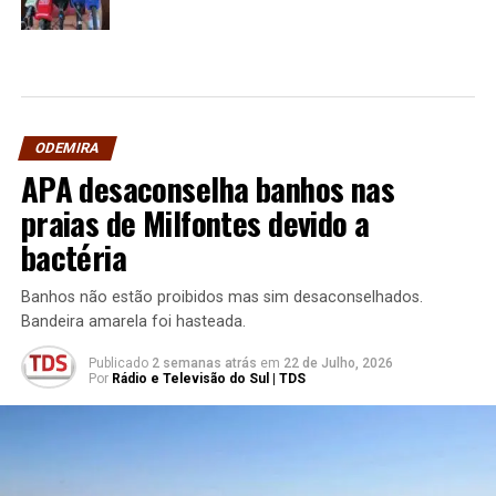
ODEMIRA
APA desaconselha banhos nas
praias de Milfontes devido a
bactéria
Banhos não estão proibidos mas sim desaconselhados.
Bandeira amarela foi hasteada.
Publicado
2 semanas atrás
em
22 de Julho, 2026
Por
Rádio e Televisão do Sul | TDS