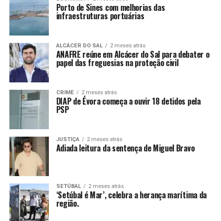
Porto de Sines com melhorias das
infraestruturas portuárias
ALCÁCER DO SAL
2 meses atrás
ANAFRE reúne em Alcácer do Sal para debater o
papel das freguesias na proteção civil
CRIME
2 meses atrás
DIAP de Évora começa a ouvir 18 detidos pela
PSP
JUSTIÇA
2 meses atrás
Adiada leitura da sentença de Miguel Bravo
SETÚBAL
2 meses atrás
‘Setúbal é Mar’, celebra a herança marítima da
região.