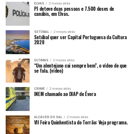
ELVAS
2 meses atrás
PJ deteve duas pessoas e 7.500 doses de
canábis, em Elvas.
SETÚBAL
2 meses atrás
Setúbal quer ser Capital Portuguesa da Cultura
2028
ÚLTIMAS
2 meses atrás
“Um alentejano cai sempre bem”, o vídeo de que
se fala. (vídeo)
CRIME
2 meses atrás
INEM chamado ao DIAP de Évora
ALCÁCER DO SAL
2 meses atrás
VII Feira Quinhentista do Torrão: Veja programa.