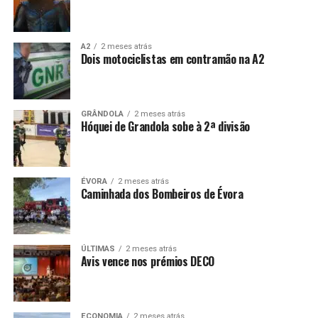
A2
2 meses atrás
Dois motociclistas em contramão na A2
GRÂNDOLA
2 meses atrás
Hóquei de Grandola sobe à 2ª divisão
ÉVORA
2 meses atrás
Caminhada dos Bombeiros de Évora
ÚLTIMAS
2 meses atrás
Avis vence nos prémios DECO
ECONOMIA
2 meses atrás