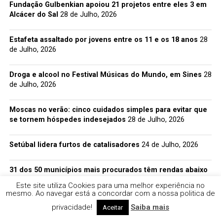
Fundação Gulbenkian apoiou 21 projetos entre eles 3 em
Alcácer do Sal
28 de Julho, 2026
Estafeta assaltado por jovens entre os 11 e os 18 anos
28
de Julho, 2026
Droga e alcool no Festival Músicas do Mundo, em Sines
28
de Julho, 2026
Moscas no verão: cinco cuidados simples para evitar que
se tornem hóspedes indesejados
28 de Julho, 2026
Setúbal lidera furtos de catalisadores
24 de Julho, 2026
31 dos 50 municípios mais procurados têm rendas abaixo
de 1.000 euros.
24 de Julho, 2026
Este site utiliza Cookies para uma melhor experiência no
mesmo. Ao navegar está a concordar com a nossa politica de
GNR deteve 5 homens que caçavam ouriços
24 de Julho,
privacidade!
Saiba mais
Aceitar
2026