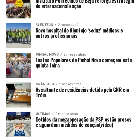
Instituto Politécnico de Beja reforça estratégia
de internacionalização
ALENTEJO
2 meses atrás
Novo hospital do Alentejo ‘seduz’ médicos e
outros profissionais
PINHAL NOVO
2 meses atrás
Festas Populares de Pinhal Novo começam esta
quinta feira
GRÂNDOLA
2 meses atrás
Assaltante de residências detido pela GNR em
Tróia
ÚLTIMAS
2 meses atrás
Detidos da megaoperação da PSP estão presos
e aguardam medidas de coação(vídeo)