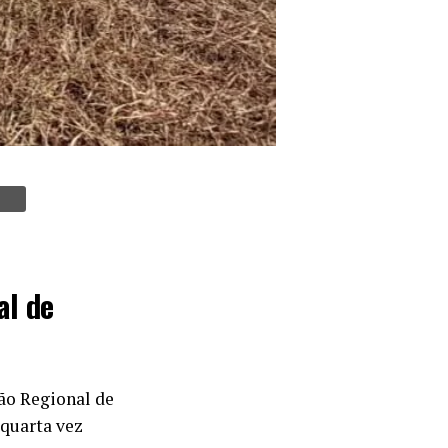
al de
ão Regional de
 quarta vez