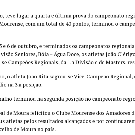
o, teve lugar a quarta e última prova do campeonato regi
ourense, com um total de 40 pontos, terminou o campe
 e 6 de outubro, e terminados os campeonatos regionais
ivisão Seniores, Bóia – Água Doce, os atletas João Clérig
se Campeões Regionais, da 1.a Divisão e de Masters, re
ão, o atleta João Rita sagrou-se Vice-Campeão Regional,
io na 3.a posição.
malho terminou na segunda posição no campeonato regio
l de Moura felicitou o Clube Mourense dos Amadores de
us atletas pelos resultados alcançados e por continuare
celho de Moura no país.