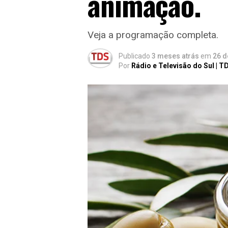
animação.
Veja a programação completa.
Publicado
3 meses atrás
em
26 d
Por
Rádio e Televisão do Sul | T