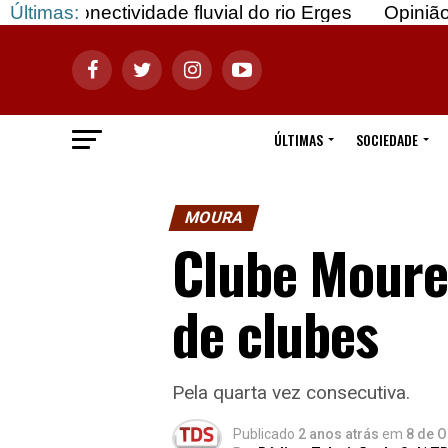
vidade fluvial do rio Erges
Últimas:
Opinião: Gozar com d
ÚLTIMAS
SOCIEDADE
MOURA
Clube Moure
de clubes
Pela quarta vez consecutiva.
Publicado
2 anos atrás
em
8 de O