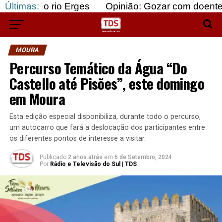
 rio Erges
Últimas:
Opinião: Gozar com doentes e bajular 
MOURA
Percurso Temático da Água “Do
Castello até Pisões”, este domingo
em Moura
Esta edição especial disponibiliza, durante todo o percurso,
um autocarro que fará a deslocação dos participantes entre
os diferentes pontos de interesse a visitar.
Publicado
2 anos atrás
em
6 de Setembro, 2024
Por
Rádio e Televisão do Sul | TDS