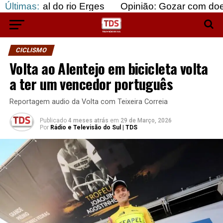
do rio Erges
Últimas:
Opinião: Gozar com doentes e bajul
CICLISMO
Volta ao Alentejo em bicicleta volta
a ter um vencedor português
Reportagem audio da Volta com Teixeira Correia
Publicado
4 meses atrás
em
29 de Março, 2026
Por
Rádio e Televisão do Sul | TDS