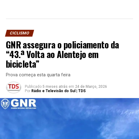
CICLISMO
GNR assegura o policiamento da
“43.ª Volta ao Alentejo em
bicicleta”
Prova começa esta quarta feira
Publicado
5 meses atrás
em
24 de Março, 2026
Por
Rádio e Televisão do Sul | TDS