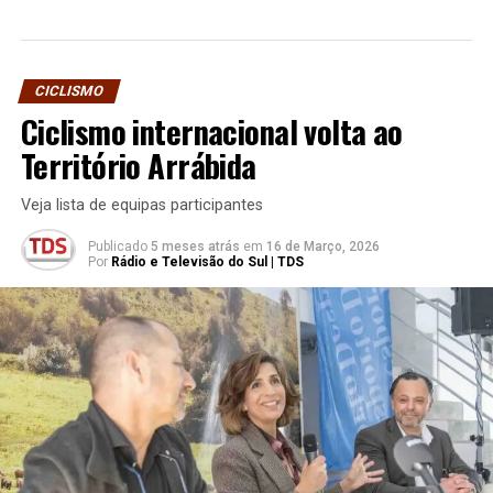
CICLISMO
Ciclismo internacional volta ao
Território Arrábida
Veja lista de equipas participantes
Publicado
5 meses atrás
em
16 de Março, 2026
Por
Rádio e Televisão do Sul | TDS