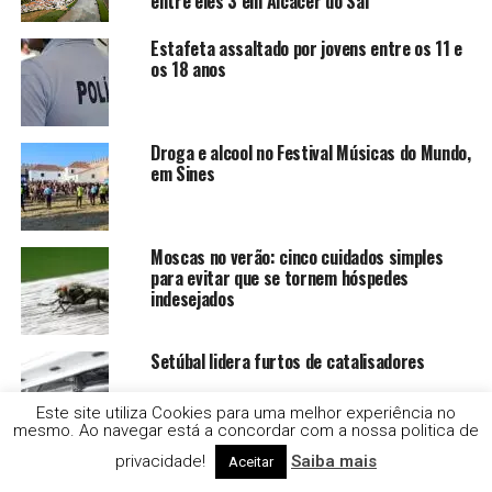
entre eles 3 em Alcácer do Sal
Estafeta assaltado por jovens entre os 11 e
os 18 anos
Droga e alcool no Festival Músicas do Mundo,
em Sines
Moscas no verão: cinco cuidados simples
para evitar que se tornem hóspedes
indesejados
Setúbal lidera furtos de catalisadores
Este site utiliza Cookies para uma melhor experiência no
mesmo. Ao navegar está a concordar com a nossa politica de
privacidade!
Saiba mais
31 dos 50 municípios mais procurados têm
Aceitar
rendas abaixo de 1.000 euros.