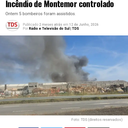
Incêndio de Montemor controlado
Ontem 5 bombeiros foram assistidos.
Publicado
2 meses atrás
em
12 de Junho, 2026
Por
Rádio e Televisão do Sul | TDS
Foto: TDS (direitos reservados)