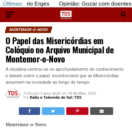
io Erges
Últimas:
Opinião: Gozar com doentes e bajular o
MONTEMOR-O-NOVO
O Papel das Misericórdias em
Colóquio no Arquivo Municipal de
Montemor-o-Novo
A iniciativa centrou-se no aprofundamento do conhecimento
e debate sobre o papel incontornável que as Misericórdias
assumem na sociedade ao longo do tempo
Publicado
3 anos atrás
em
30 de Maio, 2023
Por
Rádio e Televisão do Sul | TDS
Montemor-o-Novo