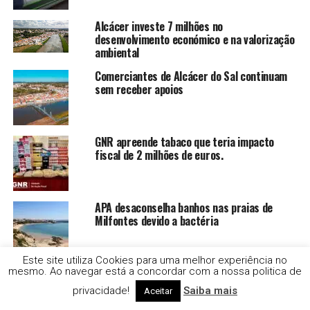
Alcácer investe 7 milhões no
desenvolvimento económico e na valorização
ambiental
Comerciantes de Alcácer do Sal continuam
sem receber apoios
GNR apreende tabaco que teria impacto
fiscal de 2 milhões de euros.
APA desaconselha banhos nas praias de
Milfontes devido a bactéria
Este site utiliza Cookies para uma melhor experiência no
mesmo. Ao navegar está a concordar com a nossa politica de
Homem morre nas urgências do Hospital de
Évora. Família faz queixa e diz que houve
privacidade!
Saiba mais
Aceitar
negligência.