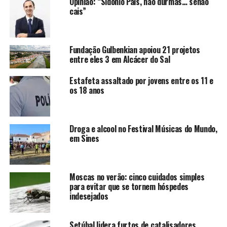
Opinião: “Sidónio Pais, não durmas… senão
cais”
Fundação Gulbenkian apoiou 21 projetos
entre eles 3 em Alcácer do Sal
Estafeta assaltado por jovens entre os 11 e
os 18 anos
Droga e alcool no Festival Músicas do Mundo,
em Sines
Moscas no verão: cinco cuidados simples
para evitar que se tornem hóspedes
indesejados
Setúbal lidera furtos de catalisadores