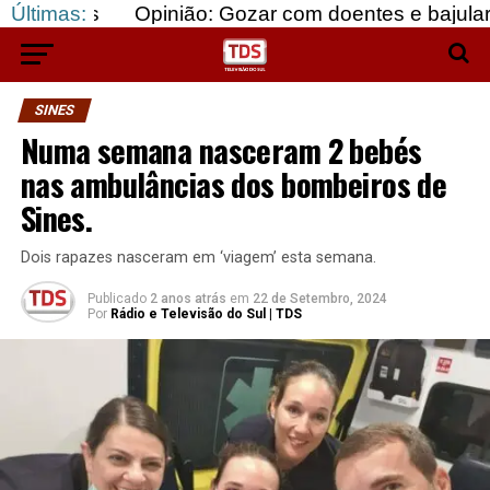
Últimas:
Opinião: Gozar com doentes e bajular os fortes…
SINES
Numa semana nasceram 2 bebés
nas ambulâncias dos bombeiros de
Sines.
Dois rapazes nasceram em ‘viagem’ esta semana.
Publicado
2 anos atrás
em
22 de Setembro, 2024
Por
Rádio e Televisão do Sul | TDS