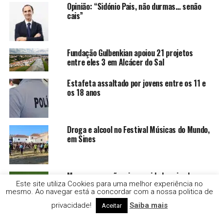
Opinião: “Sidónio Pais, não durmas… senão
cais”
Fundação Gulbenkian apoiou 21 projetos
entre eles 3 em Alcácer do Sal
Estafeta assaltado por jovens entre os 11 e
os 18 anos
Droga e alcool no Festival Músicas do Mundo,
em Sines
Moscas no verão: cinco cuidados simples
para evitar que se tornem hóspedes
Este site utiliza Cookies para uma melhor experiência no
mesmo. Ao navegar está a concordar com a nossa politica de
indesejados
privacidade!
Saiba mais
Aceitar