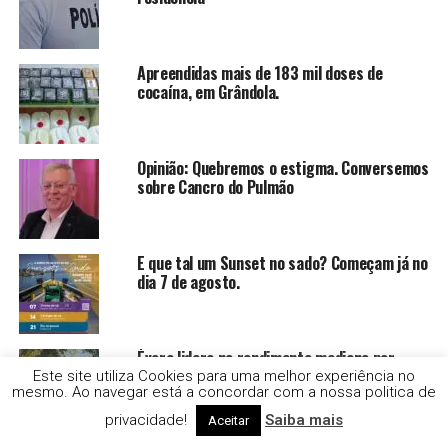
Apreendidas mais de 183 mil doses de
cocaína, em Grândola.
Opinião: Quebremos o estigma. Conversemos
sobre Cancro do Pulmão
E que tal um Sunset no sado? Começam já no
dia 7 de agosto.
Évora lidera no rendimento mediano por
sujeito passivo com Portalegre em 1º lugar
Este site utiliza Cookies para uma melhor experiência no
mesmo. Ao navegar está a concordar com a nossa politica de
no Alto Alentejo.
privacidade!
Saiba mais
Aceitar