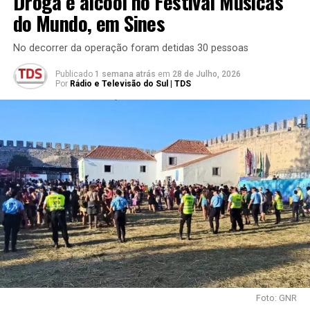
Droga e alcool no Festival Músicas
do Mundo, em Sines
No decorrer da operação foram detidas 30 pessoas
Publicado
1 semana atrás
em
28 de Julho, 2026
Por
Rádio e Televisão do Sul | TDS
Foto: GNR