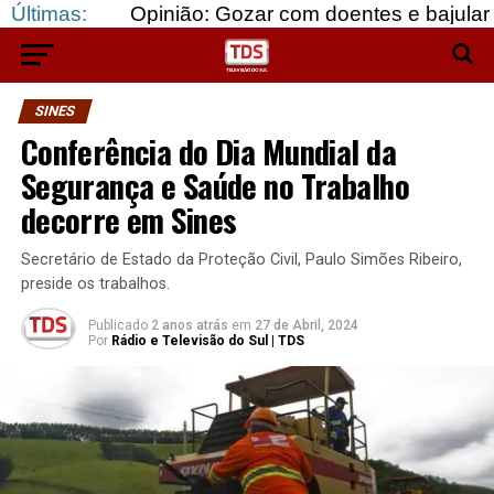
Últimas:
Opinião: Gozar com doentes e bajular os fortes…
SINES
Conferência do Dia Mundial da
Segurança e Saúde no Trabalho
decorre em Sines
Secretário de Estado da Proteção Civil, Paulo Simões Ribeiro,
preside os trabalhos.
Publicado
2 anos atrás
em
27 de Abril, 2024
Por
Rádio e Televisão do Sul | TDS