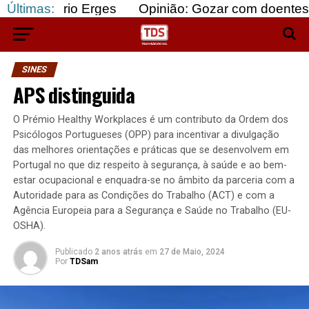
io Erges
Últimas:
Opinião: Gozar com doentes e bajular o
SINES
APS distinguida
O Prémio Healthy Workplaces é um contributo da Ordem dos
Psicólogos Portugueses (OPP) para incentivar a divulgação
das melhores orientações e práticas que se desenvolvem em
Portugal no que diz respeito à segurança, à saúde e ao bem-
estar ocupacional e enquadra-se no âmbito da parceria com a
Autoridade para as Condições do Trabalho (ACT) e com a
Agência Europeia para a Segurança e Saúde no Trabalho (EU-
OSHA).
Publicado
2 anos atrás
em
27 de Maio, 2024
Por
TDSam