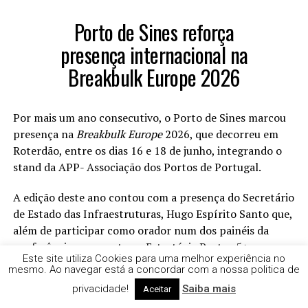
Porto de Sines reforça
presença internacional na
Breakbulk Europe 2026
Por mais um ano consecutivo, o Porto de Sines marcou
presença na
Breakbulk Europe
2026, que decorreu em
Roterdão, entre os dias 16 e 18 de junho, integrando o
stand da APP- Associação dos Portos de Portugal.
A edição deste ano contou com a presença do Secretário
de Estado das Infraestruturas, Hugo Espírito Santo que,
além de participar como orador num dos painéis da
conferência, apresentou a Estratégia Portos 5+ num
Este site utiliza Cookies para uma melhor experiência no
evento de
networking
que decorreu no stand dos portos
mesmo. Ao navegar está a concordar com a nossa politica de
portugueses, iniciativa que contou ainda com a presença
privacidade!
Saiba mais
Aceitar
da Embaixadora de Portugal nos Países Baixos, Clara