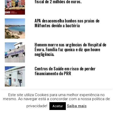
fiscal de 2 milhões de euros.
APA desaconselha banhos nas praias de
Milfontes devido a bactéria
Homem morre nas urgências do Hospital de
Évora. Família faz queixa e diz que houve
negligência.
Centros de Saúde em risco de perder
financiamento do PRR
Ministra do Ambiente não esteve em
Este site utiliza Cookies para uma melhor experiência no
cerimónia mas diz que não foi devido a
mesmo. Ao navegar está a concordar com a nossa politica de
protesto.
privacidade!
Saiba mais
Aceitar