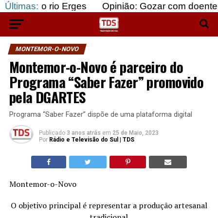
rio Erges
Últimas:
Opinião: Gozar com doentes e bajular 
MONTEMOR-O-NOVO
Montemor-o-Novo é parceiro do
Programa “Saber Fazer” promovido
pela DGARTES
Programa “Saber Fazer” dispõe de uma plataforma digital
Publicado
3 anos atrás
em
25 de Maio, 2023
Por
Rádio e Televisão do Sul | TDS
Montemor-o-Novo
O objetivo principal é representar a produção artesanal
tradicional