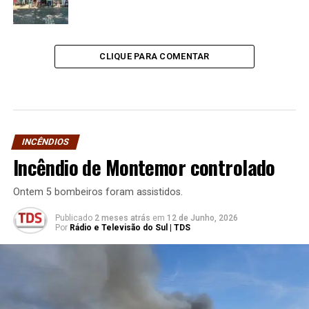
CLIQUE PARA COMENTAR
INCÊNDIOS
Incêndio de Montemor controlado
Ontem 5 bombeiros foram assistidos.
Publicado
2 meses atrás
em
12 de Junho, 2026
Por
Rádio e Televisão do Sul | TDS