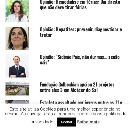
Opinião: Hemodiálise em férias: Um direito
que não deve tirar férias
Opinião: Hepatites: prevenir, diagnosticar e
tratar
Opinião: “Sidónio Pais, não durmas… senão
cais”
Fundação Gulbenkian apoiou 21 projetos
entre eles 3 em Alcácer do Sal
Estafeta assaltado por jovens entre os 11 e
os 18 anos
Este site utiliza Cookies para uma melhor experiência no
mesmo. Ao navegar está a concordar com a nossa politica de
privacidade!
Saiba mais
Aceitar