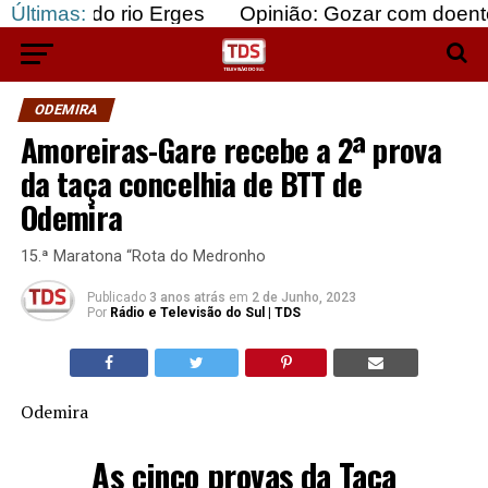
 rio Erges
Últimas:
Opinião: Gozar com doentes e bajular
ODEMIRA
Amoreiras-Gare recebe a 2ª prova
da taça concelhia de BTT de
Odemira
15.ª Maratona “Rota do Medronho
Publicado
3 anos atrás
em
2 de Junho, 2023
Por
Rádio e Televisão do Sul | TDS
Odemira
As cinco provas da Taça