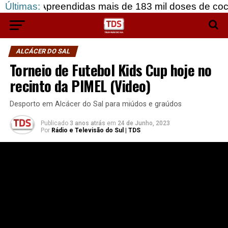
reendidas mais de 183 mil doses de cocaína, em Gr
Últimas:
ALCÁCER DO SAL
Torneio de Futebol Kids Cup hoje no
recinto da PIMEL (Video)
Desporto em Alcácer do Sal para miúdos e graúdos
Publicado
3 anos atrás
em
24 de Junho, 2023
Por
Rádio e Televisão do Sul | TDS