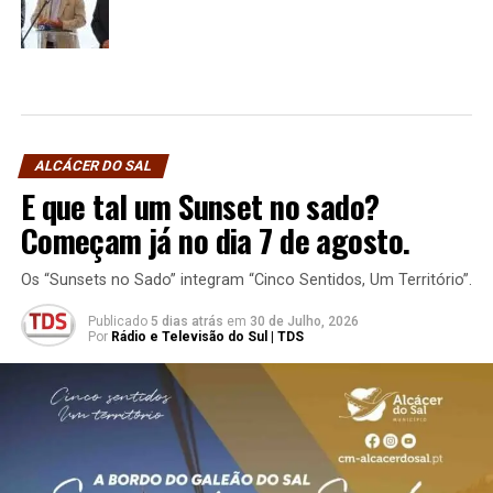
ALCÁCER DO SAL
E que tal um Sunset no sado?
Começam já no dia 7 de agosto.
Os “Sunsets no Sado” integram “Cinco Sentidos, Um Território”.
Publicado
5 dias atrás
em
30 de Julho, 2026
Por
Rádio e Televisão do Sul | TDS