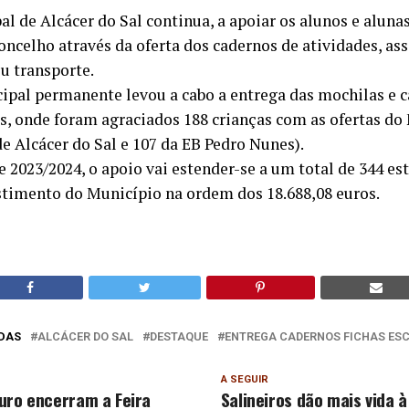
 de Alcácer do Sal continua, a apoiar os alunos e alunas 
oncelho através da oferta dos cadernos de atividades, a
u transporte.
ipal permanente levou a cabo a entrega das mochilas e c
s, onde foram agraciados 188 crianças com as ofertas do
de Alcácer do Sal e 107 da EB Pedro Nunes).
e 2023/2024, o apoio vai estender-se a um total de 344 es
stimento do Município na ordem dos 18.688,08 euros.
DAS
ALCÁCER DO SAL
DESTAQUE
ENTREGA CADERNOS FICHAS ES
A SEGUIR
uro encerram a Feira
Salineiros dão mais vida 