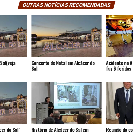
OUTRAS NOTÍCIAS RECOMENDADAS
Sal(veja
Concerto de Natal em Alcácer do
Acidente na A
Sal
faz 6 feridos
cer do Sal”
História de Alcácer do Sal em
Reunião do co