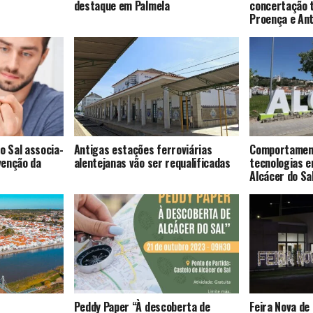
destaque em Palmela
concertação t
Proença e An
o Sal associa-
Antigas estações ferroviárias
Comportament
venção da
alentejanas vão ser requalificadas
tecnologias 
Alcácer do Sa
Peddy Paper “À descoberta de
Feira Nova de