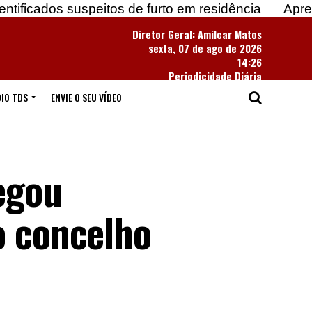
 suspeitos de furto em residência
Apreendidas mai
Diretor Geral: Amilcar Matos
sexta, 07 de ago de 2026
14:26
Periodicidade Diária
IO TDS
ENVIE O SEU VÍDEO
egou
o concelho