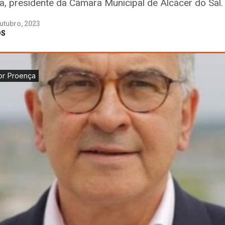
ça, presidente da Câmara Municipal de Alcácer do Sal.
utubro, 2023
DS
Rádio TDS
·
Entrega Cadernos Fichas - Vitor Proença