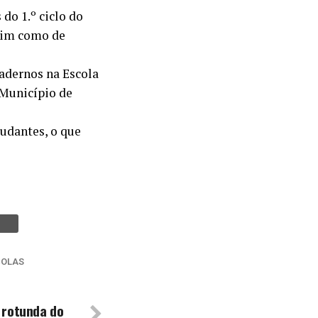
do 1.º ciclo do
ssim como de
adernos na Escola
 Município de
tudantes, o que
COLAS
à rotunda do