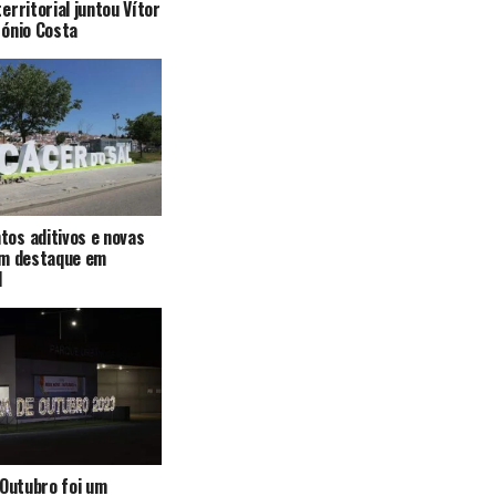
erritorial juntou Vítor
tónio Costa
os aditivos e novas
em destaque em
l
 Outubro foi um