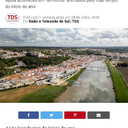
Ajuda aconteceu em ‘territórios’ afectados pelo mau tempo
do início do ano.
Publicado
1 semana atrás
em
28 de Julho, 2026
Por
Rádio e Televisão do Sul | TDS
Após inundações do início do ano