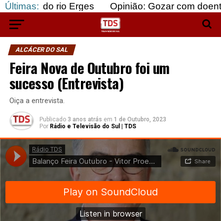
o rio Erges
Últimas:
Opinião: Gozar com doentes e bajular
ALCÁCER DO SAL
Feira Nova de Outubro foi um
sucesso (Entrevista)
Oiça a entrevista.
Publicado
3 anos atrás
em
1 de Outubro, 2023
Por
Rádio e Televisão do Sul | TDS
Rádio TDS
·
Balanço Feira Outubro - Vitor Proença