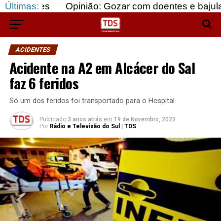
s
Últimas:
Opinião: Gozar com doentes e bajular os forte
ACIDENTES
Acidente na A2 em Alcácer do Sal
faz 6 feridos
Só um dos feridos foi transportado para o Hospital
Publicado
3 anos atrás
em
19 de Novembro, 2023
Por
Rádio e Televisão do Sul | TDS