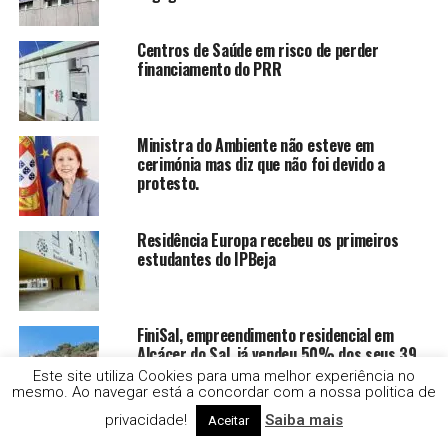
Centros de Saúde em risco de perder
financiamento do PRR
Ministra do Ambiente não esteve em
cerimónia mas diz que não foi devido a
protesto.
Residência Europa recebeu os primeiros
estudantes do IPBeja
FiniSal, empreendimento residencial em
Alcácer do Sal, já vendeu 50% dos seus 39
apartamentos
Este site utiliza Cookies para uma melhor experiência no
mesmo. Ao navegar está a concordar com a nossa politica de
privacidade!
Saiba mais
Aceitar
Alentejo Litoral ultrapassa Algarve e torna-