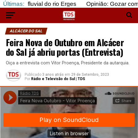
ial do rio Erges
Últimas:
Opinião: Gozar com doentes e b
ALCÁCER DO SAL
Feira Nova de Outubro em Alcácer
do Sal já abriu portas (Entrevista)
Oiça a entrevista com Vitor Proença, Presidente da autarquia.
Publicado
3 anos atrás
em
29 de Setembro, 2023
Por
Rádio e Televisão do Sul | TDS
Rádio TDS
·
Feira Nova Outubro - Vitor Proença