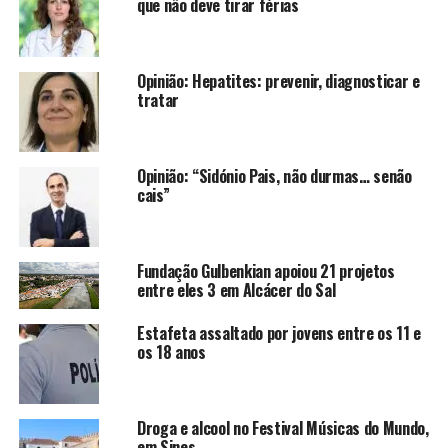
que não deve tirar férias
Opinião: Hepatites: prevenir, diagnosticar e
tratar
Opinião: “Sidónio Pais, não durmas… senão
cais”
Fundação Gulbenkian apoiou 21 projetos
entre eles 3 em Alcácer do Sal
Estafeta assaltado por jovens entre os 11 e
os 18 anos
Droga e alcool no Festival Músicas do Mundo,
em Sines