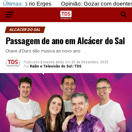
io Erges
Últimas:
Opinião: Gozar com doentes e bajular o
ALCÁCER DO SAL
Passagem de ano em Alcácer do Sal
Chave d’Ouro dão música ao novo ano
Publicado
8 meses atrás
em
25 de Dezembro, 2025
Por
Rádio e Televisão do Sul | TDS