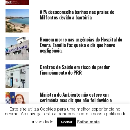
APA desaconselha banhos nas praias de
Milfontes devido a bactéria
Homem morre nas urgências do Hospital de
Évora. Família faz queixa e diz que houve
negligência.
Centros de Saúde em risco de perder
financiamento do PRR
Ministra do Ambiente não esteve em
cerimónia mas diz que não foi devido a
protesto.
Este site utiliza Cookies para uma melhor experiência no
mesmo. Ao navegar está a concordar com a nossa politica de
Residência Europa recebeu os primeiros
privacidade!
Saiba mais
Aceitar
estudantes do IPBeja